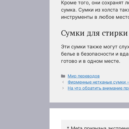
Кроме того, они сохранят л
сумка. Сумки из холста так
инструменты в любое место
Сумки для стирки
Эти сумки также могут служ
белье в безопасности и вда
готово и в одном месте.
Рубрики
Мир переводов
Фирменные нетканые сумки – 
На что обратить внимание пр
* Meta признана экстрем