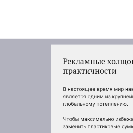
Перейти
к
содержимому
Рекламные холщов
практичности
В настоящее время мир нав
является одним из крупней
глобальному потеплению.
Чтобы максимально избежат
заменить пластиковые сум