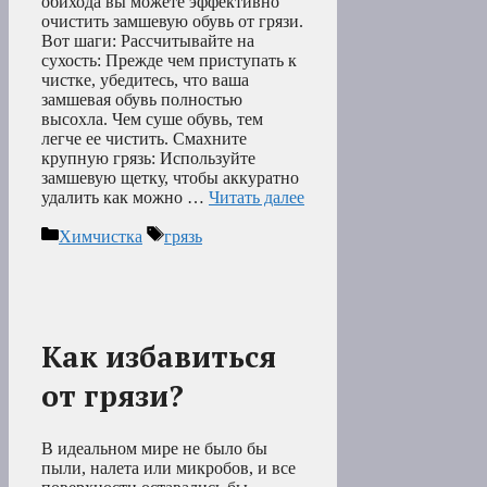
обихода вы можете эффективно
очистить замшевую обувь от грязи.
Вот шаги: Рассчитывайте на
сухость: Прежде чем приступать к
чистке, убедитесь, что ваша
замшевая обувь полностью
высохла. Чем суше обувь, тем
легче ее чистить. Смахните
крупную грязь: Используйте
замшевую щетку, чтобы аккуратно
удалить как можно …
Читать далее
Рубрики
Метки
Химчистка
грязь
Как избавиться
от грязи?
В идеальном мире не было бы
пыли, налета или микробов, и все