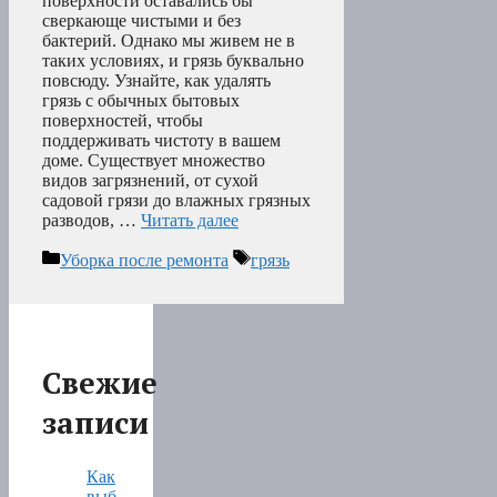
поверхности оставались бы
сверкающе чистыми и без
бактерий. Однако мы живем не в
таких условиях, и грязь буквально
повсюду. Узнайте, как удалять
грязь с обычных бытовых
поверхностей, чтобы
поддерживать чистоту в вашем
доме. Существует множество
видов загрязнений, от сухой
садовой грязи до влажных грязных
разводов, …
Читать далее
Рубрики
Метки
Уборка после ремонта
грязь
Свежие
записи
Как
выб