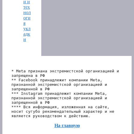
и и
тех
нол
оги
я
укл
адк
и
* Meta признана экстремистской организацией и 
запрещена в РФ
** Facebook принадлежит компании Meta, 
признанной экстремистской организацией и 
запрещенной в РФ
*** Instagram принадлежит компании Meta, 
признанной экстремистской организацией и 
запрещенной в РФ 
**** Вся информация, изложенная на сайте, 
носит сугубо рекомендательный характер и не 
является руководством к действию.
На главную