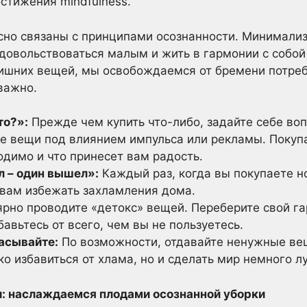
остижения mindfulness.
но связаны с принципами осознанности. Минимализ
, довольствоваться малым и жить в гармонии с соб
лишних вещей, мы освобождаемся от бремени потреб
важно.
то?»:
Прежде чем купить что-либо, задайте себе воп
е вещи под влиянием импульса или рекламы. Покупа
димо и что принесет вам радость.
 – один вышел»:
Каждый раз, когда вы покупаете н
 вам избежать захламления дома.
рно проводите «детокс» вещей. Переберите свой га
авьтесь от всего, чем вы не пользуетесь.
расывайте:
По возможности, отдавайте ненужные в
о избавиться от хлама, но и сделать мир немного л
и: наслаждаемся плодами осознанной уборки