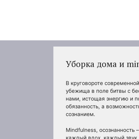
Перейти
к
содержимому
Уборка дома и min
В круговороте современной
убежища в поле битвы с б
нами, истощая энергию и п
обязанность, а возможност
сознанием.
Mindfulness, осознанность
каждый вдох, каждый звук.