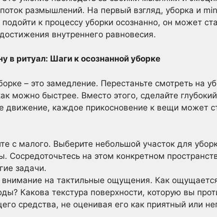
поток размышлений. На первый взгляд, уборка и min
ли подойти к процессу уборки осознанно, он может 
и достижения внутреннего равновесия.
у в ритуал: Шаги к осознанной уборке
орке – это замедление. Перестаньте смотреть на уб
ак можно быстрее. Вместо этого, сделайте глубокий
ое движение, каждое прикосновение к вещи может 
е с малого. Выберите небольшой участок для уборки
ы. Сосредоточьтесь на этом конкретном пространст
гие задачи.
 внимание на тактильные ощущения. Как ощущается
оды? Какова текстура поверхности, которую вы прот
его средства, не оценивая его как приятный или не