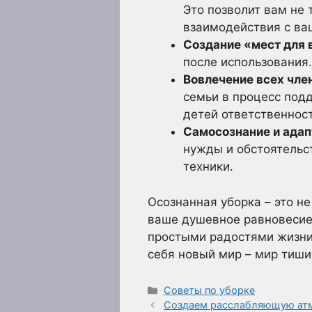
Это позволит вам не 
взаимодействия с ва
Создание «мест для 
после использования.
Вовлечение всех чле
семьи в процесс подд
детей ответственност
Самосознание и адап
нужды и обстоятельс
техники.
Осознанная уборка – это н
ваше душевное равновесие.
простыми радостями жизни.
себя новый мир – мир тиши
Рубрики
Советы по уборке
Создаем расслабляющую ат