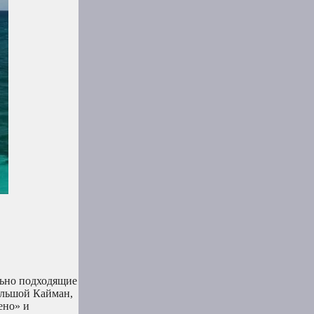
льно подходящие
ольшой Кайман,
ено» и