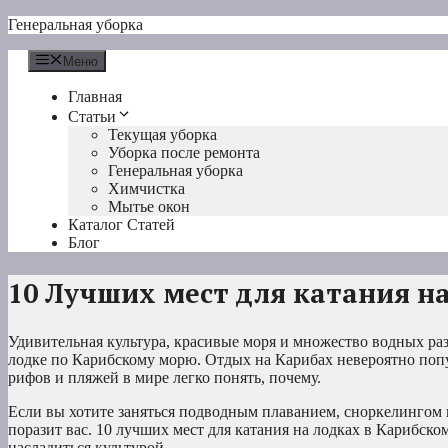
Перейти
Генеральная уборка
к
содержимому
Меню
Главная
Статьи
Текущая уборка
Уборка после ремонта
Генеральная уборка
Химчистка
Мытье окон
Каталог Статей
Блог
10 Лучших мест для катания на
Удивительная культура, красивые моря и множество водных ра
лодке по Карибскому морю. Отдых на Карибах невероятно попу
рифов и пляжей в мире легко понять, почему.
Если вы хотите заняться подводным плаванием, сноркелингом и
поразит вас. 10 лучших мест для катания на лодках в Карибско
насладиться культурой.