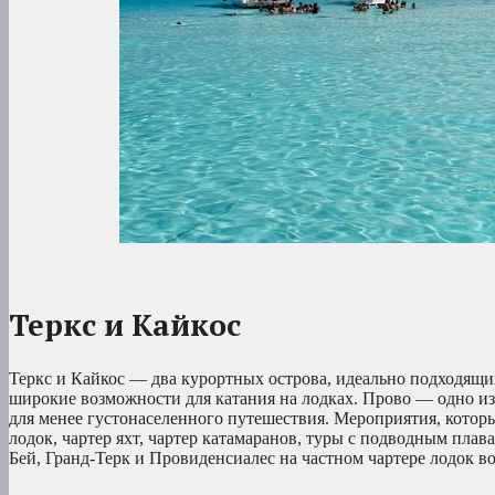
Теркс и Кайкос
Теркс и Кайкос — два курортных острова, идеально подходящи
широкие возможности для катания на лодках. Прово — одно и
для менее густонаселенного путешествия. Мероприятия, которы
лодок, чартер яхт, чартер катамаранов, туры с подводным пла
Бей, Гранд-Терк и Провиденсиалес на частном чартере лодок во