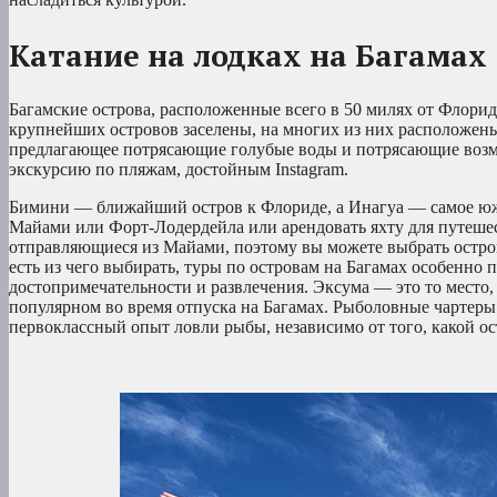
Катание на лодках на Багамах
Багамские острова, расположенные всего в 50 милях от Флорид
крупнейших островов заселены, на многих из них расположен
предлагающее потрясающие голубые воды и потрясающие возмо
экскурсию по пляжам, достойным Instagram.
Бимини — ближайший остров к Флориде, а Инагуа — самое южно
Майами или Форт-Лодердейла или арендовать яхту для путешес
отправляющиеся из Майами, поэтому вы можете выбрать остров
есть из чего выбирать, туры по островам на Багамах особенно
достопримечательности и развлечения. Эксума — это то место, 
популярном во время отпуска на Багамах. Рыболовные чартеры
первоклассный опыт ловли рыбы, независимо от того, какой ос