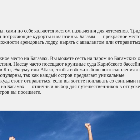
ы, сами по себе являются местом назначения для яхтсменов. Три
ы потрясающие курорты и магазины. Багамы — прекрасное место
жности арендовать лодку, нырять с аквалангом или отправитьс
е место на Багамах. Вы можете сесть на паром до Багамских о
твия. Нассау часто посещают круизные суда Карибского бассейн
 Кэт, Эксуму или Абако, чтобы избежать большого скопления л
 популярны, так как каждый остров предлагает уникальные
куда стоит отправиться, если вы хотите поплавать со свиньями 
 на Багамах — отличный выбор для путешественников в отпуске, 
тров вы посещаете.