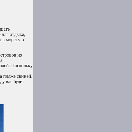
дцать
 для отдыха,
я в морскую
стровов из
а,
юдей. Поскольку
на пляже свиней,
у вас будет