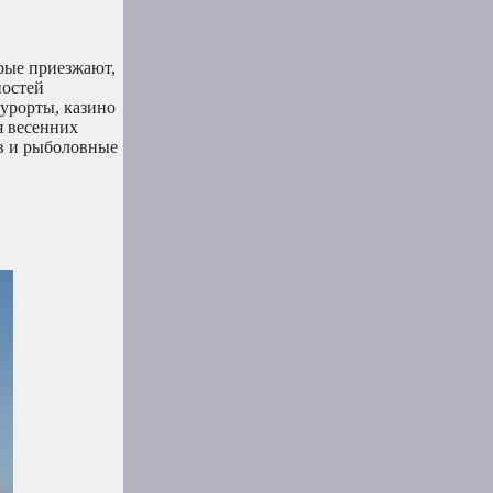
рые приезжают,
ностей
курорты, казино
я весенних
в и рыболовные