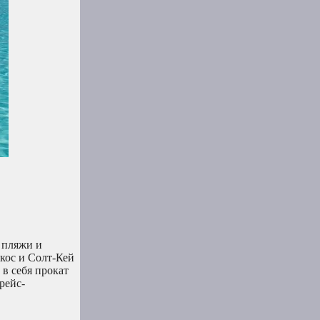
 пляжи и
кос и Солт-Кей
в себя прокат
рейс-