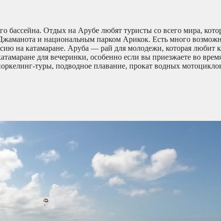
о бассейна. Отдых на Арубе любят туристы со всего мира, кото
Джаманота и национальным парком Арикок. Есть много возмож
урсию на катамаране. Аруба — рай для молодежи, которая любит 
катамаране для вечеринки, особенно если вы приезжаете во врем
норкелинг-туры, подводное плавание, прокат водных мотоцикло