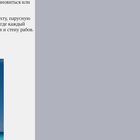
ановиться или
яхту, парусную
 где каждый
 и стену рабов.