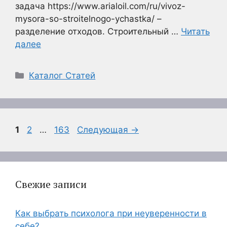
задача https://www.arialoil.com/ru/vivoz-
mysora-so-stroitelnogo-ychastka/ –
разделение отходов. Строительный …
Читать
далее
Рубрики
Каталог Статей
Страница
Страница
Страница
1
2
…
163
Следующая
→
Свежие записи
Как выбрать психолога при неуверенности в
себе?