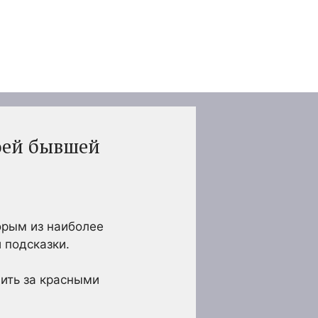
воей бывшей
торым из наиболее
 подсказки.
дить за красными