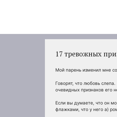
Перейти
к
содержимому
17 тревожных приз
Мой парень изменил мне со
Говорят, что любовь слепа
очевидных признаков его н
Если вы думаете, что он м
флажками, что у него а) ро