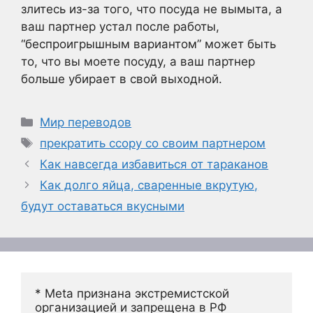
злитесь из-за того, что посуда не вымыта, а
ваш партнер устал после работы,
“беспроигрышным вариантом” может быть
то, что вы моете посуду, а ваш партнер
больше убирает в свой выходной.
Рубрики
Мир переводов
Метки
прекратить ссору со своим партнером
Как навсегда избавиться от тараканов
Как долго яйца, сваренные вкрутую,
будут оставаться вкусными
* Meta признана экстремистской 
организацией и запрещена в РФ