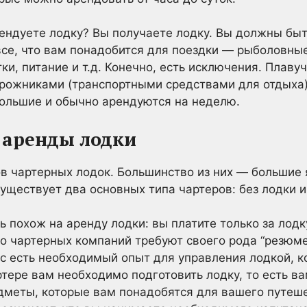
рендуете лодку? Вы получаете лодку. Вы должны бы
 все, что вам понадобится для поездки — рыболовны
ки, питание и т.д. Конечно, есть исключения. Плаву
рожниками (транспортными средствами для отдыха
большие и обычно арендуются на неделю.
 аренды лодки
в чартерных лодок. Большинство из них — большие 
уществует два основных типа чартеров: без лодки и
 похож на аренду лодки: вы платите только за лодку
о чартерных компаний требуют своего рода “резюме
ас есть необходимый опыт для управления лодкой, к
ртере вам необходимо подготовить лодку, то есть ва
едметы, которые вам понадобятся для вашего путеш