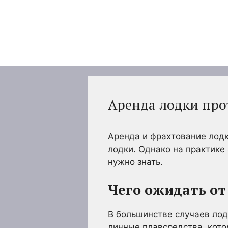
Перейти
к
содержимому
Аренда лодки про
Аренда и фрахтование лодки
лодки. Однако на практике 
нужно знать.
Чего ожидать от
В большинстве случаев лод
личные плавсредства, кото