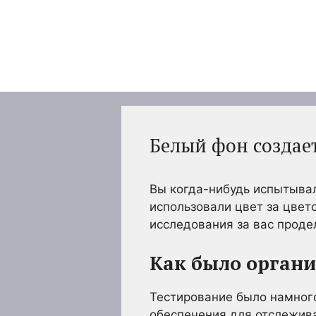
Перейти
к
содержимому
Белый фон создае
Вы когда-нибудь испытывал
использовали цвет за цвето
исследования за вас проде
Как было органи
Тестирование было намног
обеспечения для отслежива