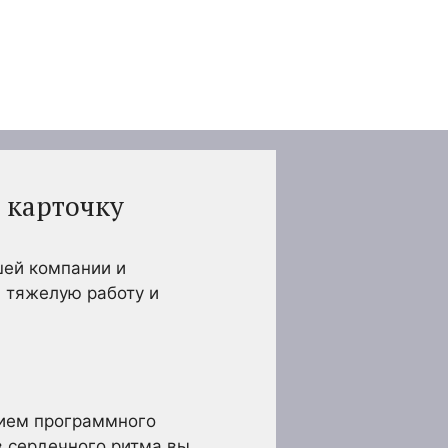
 карточку
шей компании и
ю тяжелую работу и
нием программного
в сердечного ритма вы