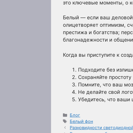
это ключевые моменты, о к
Белый — если ваш деловой 
олицетворяет оптимизм, сч
престижа и богатства; пер
благонадежности и общени
Когда вы приступите к соз
Подходите без излиш
Сохраняйте простоту 
Помните, что ваш мо
Не делайте свой лог
Убедитесь, что ваши
Рубрики
Блог
Метки
Белый фон
Разновидности светодиодно