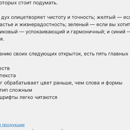
оторых стоит подумать.
дух олицетворяет чистоту и точность; желтый — е
астье и жизнерадостность; зеленый — если вы хотит
сиковый — успокаивающий и гармоничный; и синий 
я.
данию своих следующих открыток, есть пять главных 
еств
текста
зг обрабатывает цвет раньше, чем слова и формы
отип сложным
 шрифты легко читаются
й продукции