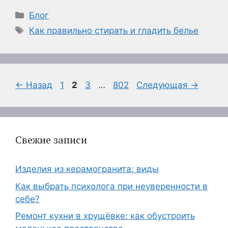
Рубрики
Блог
Метки
Как правильно стирать и гладить белье
Страница
Страница
Страница
Страница
←
Назад
1
2
3
…
802
Следующая
→
Свежие записи
Изделия из керамогранита: виды
Как выбрать психолога при неуверенности в
себе?
Ремонт кухни в хрущёвке: как обустроить