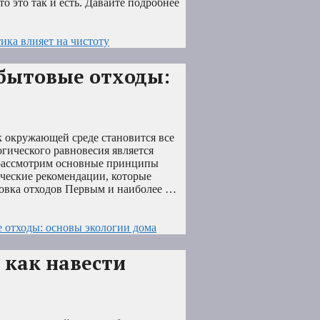
о это так и есть. Давайте подробнее
тика влияет на чистоту
 бытовые отходы:
к окружающей среде становится все
гического равновесия является
 рассмотрим основные принципы
ческие рекомендации, которые
ровка отходов Первым и наиболее …
 отходы: основы экологии дома
 как навести