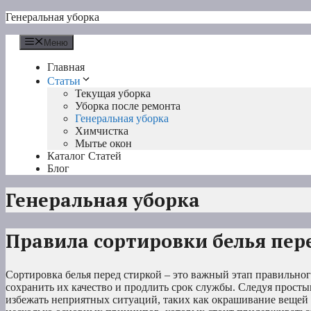
Перейти
Генеральная уборка
к
содержимому
Меню
Главная
Статьи
Текущая уборка
Уборка после ремонта
Генеральная уборка
Химчистка
Мытье окон
Каталог Статей
Блог
Генеральная уборка
Правила сортировки белья пер
Сортировка белья перед стиркой – это важный этап правильно
сохранить их качество и продлить срок службы. Следуя прост
избежать неприятных ситуаций, таких как окрашивание вещей