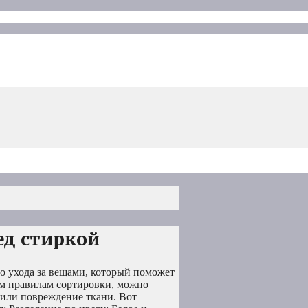
ед стиркой
го ухода за вещами, который поможет
ым правилам сортировки, можно
 или повреждение ткани. Вот