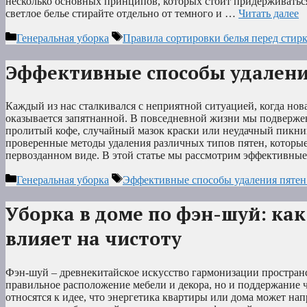
несколько основных принципов, которых стоит придерживаться:
светлое белье стирайте отдельно от темного и …
Читать далее
Рубрики
Метки
Генеральная уборка
Правила сортировки белья перед стир
Эффективные способы удалени
Каждый из нас сталкивался с неприятной ситуацией, когда но
оказывается запятнанной. В повседневной жизни мы подверже
пролитый кофе, случайный мазок краски или неудачный пикни
проверенные методы удаления различных типов пятен, которые
первозданном виде. В этой статье мы рассмотрим эффективн
Рубрики
Метки
Генеральная уборка
Эффективные способы удаления пятен
Уборка в доме по фэн-шуй: как
влияет на чистоту
Фэн-шуй – древнекитайское искусство гармонизации пространст
правильное расположение мебели и декора, но и поддержание 
относятся к идее, что энергетика квартиры или дома может на