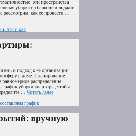
тематичностью, эти пространства
альная уборка на балконе и лоджии
е рассмотрим, как ее провести …
и: что и как
артиры:
зни, и подход к её организации
тмосферу в доме. Планирование
ее равномерное распределение
ть график уборки квартиры, чтобы
пределите …
Читать далее
 составляем график
крытий: вручную