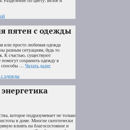
 Разделение по цвету: Белое и
кой
я пятен с одежды
вая или просто любимая одежда
ны разным ситуациям, будь то
к. К счастью, существуют
 помогут сохранить одежду в
ые способы …
Читать далее
 с одежды
 энергетика
ва, которое подразумевает не только
чистоты в доме. Многие скептически
прямую влиять на благосостояние и