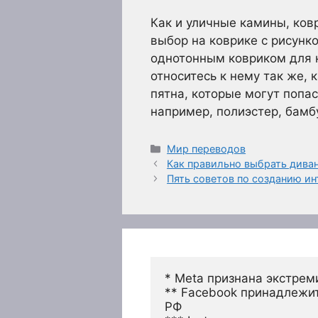
Как и уличные камины, ков
выбор на коврике с рисунк
однотонным ковриком для н
относитесь к нему так же,
пятна, которые могут попа
например, полиэстер, бамб
Рубрики
Мир переводов
Как правильно выбрать дива
Пять советов по созданию ин
* Meta признана экстрем
** Facebook принадлежит
РФ