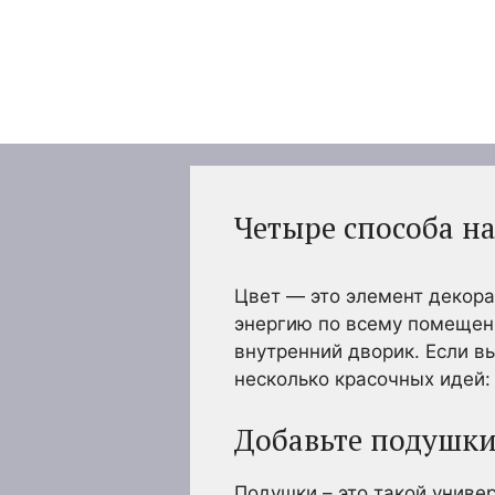
Перейти
к
содержимому
Четыре способа н
Цвет — это элемент декора
энергию по всему помещен
внутренний дворик. Если в
несколько красочных идей:
Добавьте подушки
Подушки – это такой униве