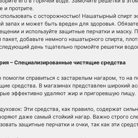
ворите его в горячей воде. Замочите решетки в это
е и протрите.
спользовать с осторожностью! Нашатырный спирт э
ий запах и может быть вреден для здоровья. Обязат
щении и используйте защитные перчатки и маску. 
пакет, добавьте немного нашатырного спирта, плот
 следующий день тщательно промойте решетки водой
ерия – Специализированные чистящие средства
 помогли справиться с застарелым нагаром, то на 
щие средства. В магазинах представлен широкий ас
торые эффективно удаляют жир и пригоревшую пищу.
духовок:
Эти средства, как правило, содержат сил
воряют даже самый стойкий нагар. Важно строго сл
овать защитные перчатки и очки, так как эти средс