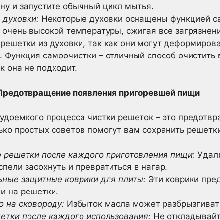
у и запустите обычный цикл мытья.
 духовки:
Некоторые духовки оснащены функцией са
 очень высокой температуры, сжигая все загрязнен
решетки из духовки, так как они могут деформирова
. Функция самоочистки – отличный способ очистить 
к она не подходит.
 Предотвращение появления пригоревшей пищи
удоемкого процесса чистки решеток – это предотвр
ко простых советов помогут вам сохранить решетки
е решетки после каждого приготовления пищи:
Удаля
спели засохнуть и превратиться в нагар.
ьные защитные коврики для плиты:
Эти коврики пре
и на решетки.
о на сковороду:
Избыток масла может разбрызгивать
етки после каждого использования:
Не откладывайте