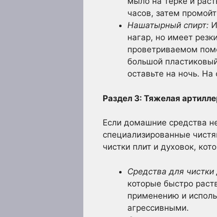
мыло на терке и раст
часов, затем промойт
Нашатырный спирт:
И
нагар, но имеет резк
проветриваемом поме
большой пластиковый 
оставьте на ночь. На
Раздел 3: Тяжелая артилл
Если домашние средства не
специализированные чистя
чистки плит и духовок, ко
Средства для чистки 
которые быстро раст
применению и использ
агрессивными.