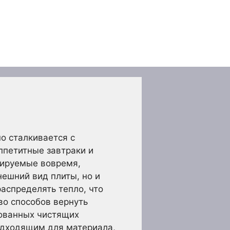
но сталкивается с
ппетитные завтраки и
рируемые вовремя,
нешний вид плиты, но и
аспределять тепло, что
во способов вернуть
рованных чистящих
одходящим для материала,