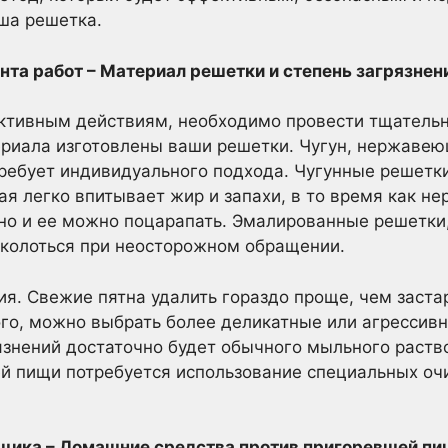
аша решетка.
нта работ – Материал решетки и степень загрязнен
активным действиям, необходимо провести тщательн
ериала изготовлены ваши решетки. Чугун, нержаве
ребует индивидуального подхода. Чугунные решетки
рая легко впитывает жир и запахи, в то время как 
 но и ее можно поцарапать. Эмалированные решетки,
сколоться при неосторожном обращении.
ия. Свежие пятна удалить гораздо проще, чем заст
того, можно выбрать более деликатные или агрессив
язнений достаточно будет обычного мыльного раство
й пищи потребуется использование специальных о
.
ьщика – Домашние средства против пригоревшей п