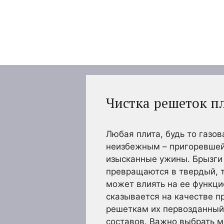
Перейти
к
содержимому
Чистка решеток п
Любая плита, будь то газов
неизбежным – пригоревшей 
изысканные ужины. Брызги 
превращаются в твердый, т
может влиять на ее функци
сказывается на качестве п
решеткам их первозданный
составов. Важно выбрать 