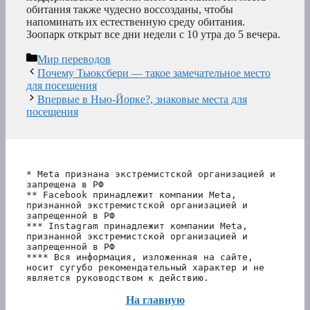
обитания также чудесно воссозданы, чтобы
напоминать их естественную среду обитания.
Зоопарк открыт все дни недели с 10 утра до 5 вечера.
Рубрики
Мир переводов
Почему Тьюксбери — такое замечательное место
для посещения
Впервые в Нью-Йорке?, знаковые места для
посещения
* Meta признана экстремистской организацией и 
запрещена в РФ
** Facebook принадлежит компании Meta, 
признанной экстремистской организацией и 
запрещенной в РФ
*** Instagram принадлежит компании Meta, 
признанной экстремистской организацией и 
запрещенной в РФ 
**** Вся информация, изложенная на сайте, 
носит сугубо рекомендательный характер и не 
является руководством к действию.
На главную