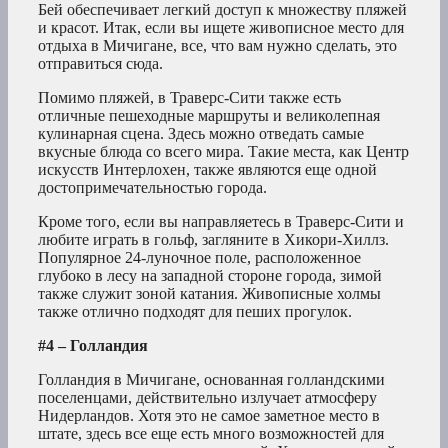
Бей обеспечивает легкий доступ к множеству пляжей
и красот. Итак, если вы ищете живописное место для
отдыха в Мичигане, все, что вам нужно сделать, это
отправиться сюда.
Помимо пляжей, в Траверс-Сити также есть
отличные пешеходные маршруты и великолепная
кулинарная сцена. Здесь можно отведать самые
вкусные блюда со всего мира. Такие места, как Центр
искусств Интерлохен, также являются еще одной
достопримечательностью города.
Кроме того, если вы направляетесь в Траверс-Сити и
любите играть в гольф, загляните в Хикори-Хиллз.
Популярное 24-луночное поле, расположенное
глубоко в лесу на западной стороне города, зимой
также служит зоной катания. Живописные холмы
также отлично подходят для пеших прогулок.
#4 – Голландия
Голландия в Мичигане, основанная голландскими
поселенцами, действительно излучает атмосферу
Нидерландов. Хотя это не самое заметное место в
штате, здесь все еще есть много возможностей для