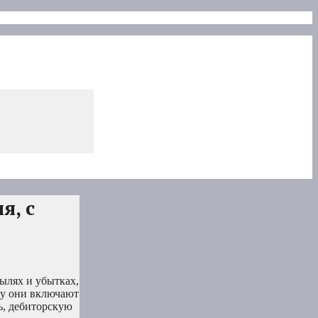
я, с
ылях и убытках,
ьку они включают
ь, дебиторскую