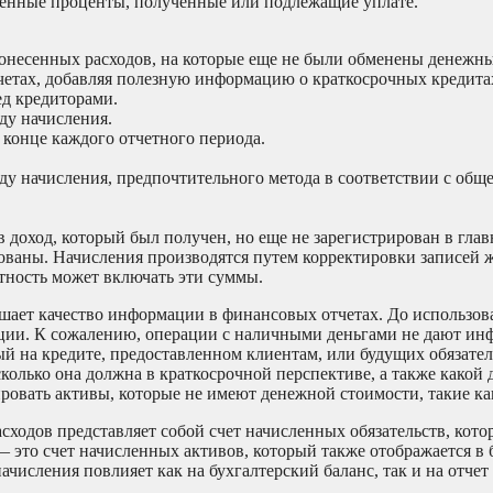
сленные проценты, полученные или подлежащие уплате.
онесенных расходов, на которые еще не были обменены денежны
етах, добавляя полезную информацию о краткосрочных кредита
ед кредиторами.
ду начисления.
 конце каждого отчетного периода.
оду начисления, предпочтительного метода в соответствии с об
 доход, который был получен, но еще не зарегистрирован в глав
рованы. Начисления производятся путем корректировки записей 
етность может включать эти суммы.
шает качество информации в финансовых отчетах. До использов
ации. К сожалению, операции с наличными деньгами не дают ин
й на кредите, предоставленном клиентам, или будущих обязател
колько она должна в краткосрочной перспективе, а также какой
ровать активы, которые не имеют денежной стоимости, такие ка
асходов представляет собой счет начисленных обязательств, кот
 — это счет начисленных активов, который также отображается в
ачисления повлияет как на бухгалтерский баланс, так и на отчет