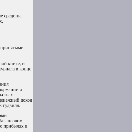
е средства.
х,
щепринятыми
ной книге, и
журнала в конце
ания
формации о
ьствах
 денежный доход
к гудвилл.
орый
 балансовом
 о прибылях и