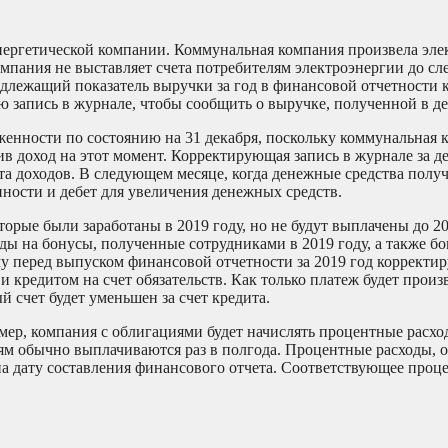
нергетической компании. Коммунальная компания произвела эле
мпания не выставляет счета потребителям электроэнергии до с
надлежащий показатель выручки за год в финансовой отчетности
запись в журнале, чтобы сообщить о выручке, полученной в де
женности по состоянию на 31 декабря, поскольку коммунальная 
в доход на этот момент. Корректирующая запись в журнале за де
ета доходов. В следующем месяце, когда денежные средства полу
ности и дебет для увеличения денежных средств.
орые были заработаны в 2019 году, но не будут выплачены до 2
оды на бонусы, полученные сотрудниками в 2019 году, а также б
му перед выпуском финансовой отчетности за 2019 год корректи
 и кредитом на счет обязательств. Как только платеж будет произ
ый счет будет уменьшен за счет кредита.
мер, компания с облигациями будет начислять процентные расхо
ям обычно выплачиваются раз в полгода. Процентные расходы, 
а дату составления финансового отчета. Соответствующее проц