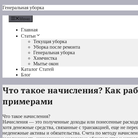
Перейти
Генеральная уборка
к
содержимому
Меню
Главная
Статьи
Текущая уборка
Уборка после ремонта
Генеральная уборка
Химчистка
Мытье окон
Каталог Статей
Блог
Что такое начисления? Как раб
примерами
Что такое начисления?
Начисления — это полученные доходы или понесенные расходы
хотя денежные средства, связанные с транзакцией, еще не пер
неденежные активы и обязательства. Счета по методу начисле