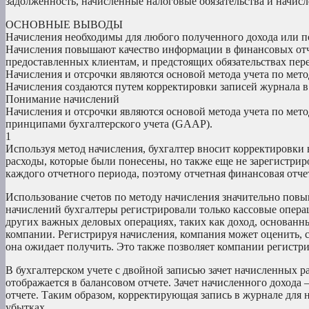
задолженность, начисленные налоговые обязательства и начи
ОСНОВНЫЕ ВЫВОДЫ
Начисления необходимы для любого полученного дохода или п
Начисления повышают качество информации в финансовых отч
предоставленных клиентам, и предстоящих обязательствах пер
Начисления и отсрочки являются основой метода учета по мето
Начисления создаются путем корректировки записей журнала в
Понимание начислений
Начисления и отсрочки являются основой метода учета по мет
принципами бухгалтерского учета (GAAP).
1
Используя метод начисления, бухгалтер вносит корректировки в
расходы, которые были понесены, но также еще не зарегистри
каждого отчетного периода, поэтому отчетная финансовая отч
Использование счетов по методу начисления значительно повы
начислений бухгалтеры регистрировали только кассовые опер
других важных деловых операциях, таких как доход, основанны
компании. Регистрируя начисления, компания может оценить, с
она ожидает получить. Это также позволяет компании регистри
В бухгалтерском учете с двойной записью зачет начисленных р
отображается в балансовом отчете. Зачет начисленного дохода
отчете. Таким образом, корректирующая запись в журнале для н
убытках.