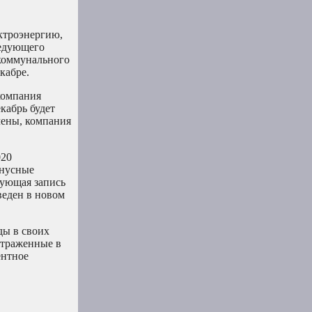
ктроэнергию,
ледующего
 коммунального
кабре.
компания
кабрь будет
чены, компания
020
онусные
рующая запись
веден в новом
ды в своих
отраженные в
ентное