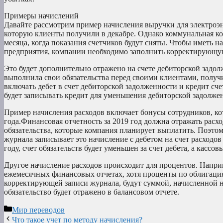
Примеры начислений
Давайте рассмотрим пример начисления выручки для электроэ
которую клиенты получили в декабре. Однако коммунальная ко
месяца, когда показания счетчиков будут сняты. Чтобы иметь 
предприятия, компании необходимо заполнить корректирующую 
Это будет дополнительно отражено на счете дебиторской задол
выполнила свои обязательства перед своими клиентами, получи
включать дебет в счет дебиторской задолженности и кредит сч
будет записывать кредит для уменьшения дебиторской задолжен
Пример начисления расходов включает бонусы сотрудников, кот
года.Финансовая отчетность за 2019 год должна отражать расх
обязательства, которые компания планирует выплатить. Поэто
журнала записывает это начисление с дебетом на счет расходов
году, счет обязательств будет уменьшен за счет дебета, а кассов
Другое начисление расходов происходит для процентов. Напри
ежемесячных финансовых отчетах, хотя проценты по облигаци
корректирующей записи журнала, будут суммой, начисленной н
обязательство будет отражено в балансовом отчете.
Рубрики
Мир переводов
Что такое учет по методу начисления?