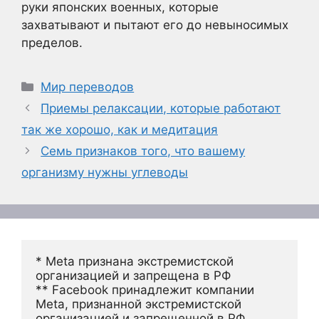
руки японских военных, которые
захватывают и пытают его до невыносимых
пределов.
Рубрики
Мир переводов
Приемы релаксации, которые работают
так же хорошо, как и медитация
Семь признаков того, что вашему
организму нужны углеводы
* Meta признана экстремистской 
организацией и запрещена в РФ
** Facebook принадлежит компании 
Meta, признанной экстремистской 
организацией и запрещенной в РФ