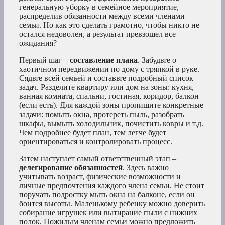
генеральную уборку в семейное мероприятие,
распределив обязанности между всеми членами
семьи. Но как это сделать грамотно, чтобы никто не
остался недоволен, а результат превзошел все
ожидания?
Первый шаг –
составление плана
. Забудьте о
хаотичном передвижении по дому с тряпкой в руке.
Сядьте всей семьей и составьте подробный список
задач. Разделите квартиру или дом на зоны: кухня,
ванная комната, спальни, гостиная, коридор, балкон
(если есть). Для каждой зоны пропишите конкретные
задачи: помыть окна, протереть пыль, разобрать
шкафы, вымыть холодильник, почистить ковры и т.д.
Чем подробнее будет план, тем легче будет
ориентироваться и контролировать процесс.
Затем наступает самый ответственный этап –
делегирование обязанностей
. Здесь важно
учитывать возраст, физические возможности и
личные предпочтения каждого члена семьи. Не стоит
поручать подростку мыть окна на балконе, если он
боится высоты. Маленькому ребенку можно доверить
собирание игрушек или вытирание пыли с нижних
полок. Пожилым членам семьи можно предложить