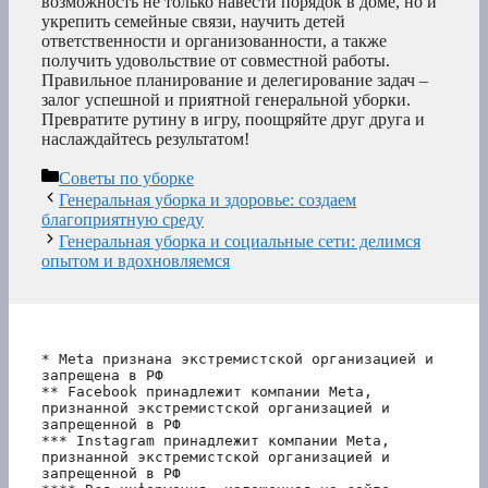
возможность не только навести порядок в доме, но и
укрепить семейные связи, научить детей
ответственности и организованности, а также
получить удовольствие от совместной работы.
Правильное планирование и делегирование задач –
залог успешной и приятной генеральной уборки.
Превратите рутину в игру, поощряйте друг друга и
наслаждайтесь результатом!
Рубрики
Советы по уборке
Генеральная уборка и здоровье: создаем
благоприятную среду
Генеральная уборка и социальные сети: делимся
опытом и вдохновляемся
* Meta признана экстремистской организацией и 
запрещена в РФ
** Facebook принадлежит компании Meta, 
признанной экстремистской организацией и 
запрещенной в РФ
*** Instagram принадлежит компании Meta, 
признанной экстремистской организацией и 
запрещенной в РФ 