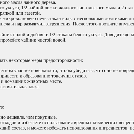
ного масла чайного дерева.
го уксуса, 1/2 чайной ложки жидкого кастильского мыла и 2 стак
ряпкой или газетой.
в микроволновую печь стакан воды с несколькими ломтиками л
ипела и пар размягчил загрязнения. После этого протрите внут
йник водой и добавьте 1/2 стакана белого уксуса. Доведите до 
о промойте чайник чистой водой.
дать некоторые меры предосторожности:
етном участке поверхности, чтобы убедиться, что оно не повреди
 привести к образованию токсичных газов.
й и домашних животных месте.
увствительная кожа.
в:
но дешевле, чем покупные.
отходов и избегаете использования вредных химических вещест
тящий состав, и можете избежать использования ингредиентов, на