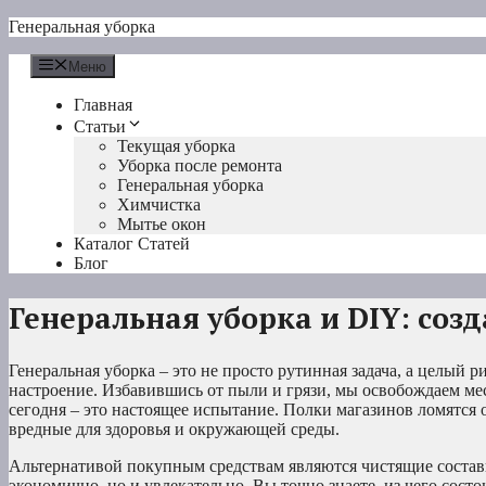
Перейти
Генеральная уборка
к
содержимому
Меню
Главная
Статьи
Текущая уборка
Уборка после ремонта
Генеральная уборка
Химчистка
Мытье окон
Каталог Статей
Блог
Генеральная уборка и DIY: соз
Генеральная уборка – это не просто рутинная задача, а целый 
настроение. Избавившись от пыли и грязи, мы освобождаем мес
сегодня – это настоящее испытание. Полки магазинов ломятся 
вредные для здоровья и окружающей среды.
Альтернативой покупным средствам являются чистящие составы
экономично, но и увлекательно. Вы точно знаете, из чего сост