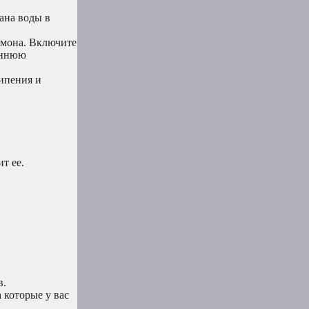
ана воды в
имона. Включите
реннюю
кипения и
т ее.
в.
 которые у вас