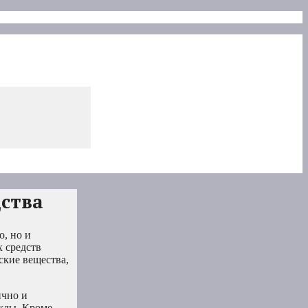
дства
о, но и
х средств
ские вещества,
ично и
ужды. Кроме