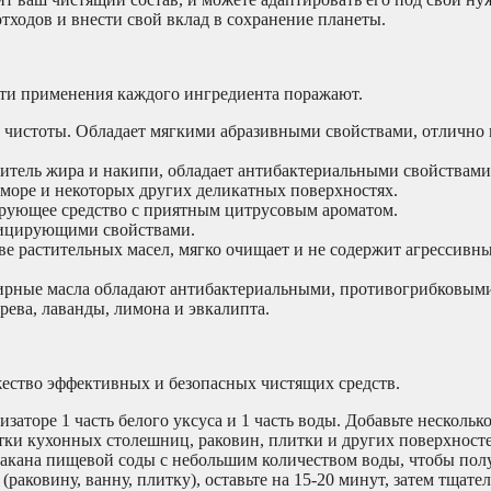
тходов и внести свой вклад в сохранение планеты.
сти применения каждого ингредиента поражают.
 чистоты. Обладает мягкими абразивными свойствами, отлично
тель жира и накипи, обладает антибактериальными свойствами
раморе и некоторых других деликатных поверхностях.
рующее средство с приятным цитрусовым ароматом.
ицирующими свойствами.
е растительных масел, мягко очищает и не содержит агрессивн
ирные масла обладают антибактериальными, противогрибковым
ева, лаванды, лимона и эвкалипта.
жество эффективных и безопасных чистящих средств.
заторе 1 часть белого уксуса и 1 часть воды. Добавьте нескольк
тки кухонных столешниц, раковин, плитки и других поверхносте
акана пищевой соды с небольшим количеством воды, чтобы полу
раковину, ванну, плитку), оставьте на 15-20 минут, затем тщате