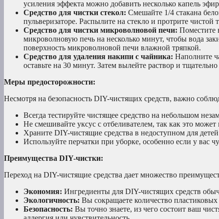
усиления эффекта можно добавить несколько капель эфир
Средство для чистки стекол:
Смешайте 1/4 стакана бело
пульверизаторе. Распылите на стекло и протрите чистой т
Средство для чистки микроволновой печи:
Поместите 
микроволновую печь на несколько минут, чтобы вода зак
поверхность микроволновой печи влажной тряпкой.
Средство для удаления накипи с чайника:
Наполните ча
оставьте на 30 минут. Затем вылейте раствор и тщательн
Меры предосторожности:
Несмотря на безопасность DIY-чистящих средств, важно соблю
Всегда тестируйте чистящее средство на небольшом незам
Не смешивайте уксус с отбеливателем, так как это может
Храните DIY-чистящие средства в недоступном для дете
Используйте перчатки при уборке, особенно если у вас ч
Преимущества DIY-чистки:
Переход на DIY-чистящие средства дает множество преимущест
Экономия:
Ингредиенты для DIY-чистящих средств обыч
Экологичность:
Вы сокращаете количество пластиковых 
Безопасность:
Вы точно знаете, из чего состоит ваш чис
аллергия или чувствительность.