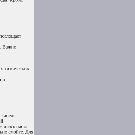
 поглощает
. Важно
ых химических
и и
о капель
й.
чилась паста.
льно смойте. Для