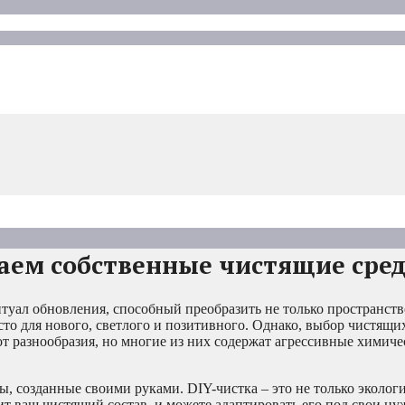
даем собственные чистящие сре
ритуал обновления, способный преобразить не только пространств
то для нового, светлого и позитивного. Однако, выбор чистящи
от разнообразия, но многие из них содержат агрессивные химиче
, созданные своими руками. DIY-чистка – это не только эколог
оит ваш чистящий состав, и можете адаптировать его под свои н