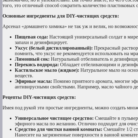
того, это отличный способ сократить количество пластиковых о
Основные ингредиенты для DIY-чистящих средств:
Арсенал «домашнего химика» не так уж и велик, но возможно
Пищевая сода:
Настоящий универсальный солдат в мире
запахи и дезинфицирует.
Уксус (белый дистиллированный):
Прекрасный раствори
помнить, что уксус не рекомендуется использовать на м
Лимонный сок:
Натуральный отбеливатель и дезинфици
Перекись водорода:
Обладает отбеливающими и дезинф
Кастильское мыло (жидкое):
Натуральное мыло на основ
веществ.
Эфирные масла:
Помимо приятного аромата, многие эф
антивирусными свойствами. Например, масло чайного дер
Рецепты DIY-чистящих средств:
Имея под рукой эти простые ингредиенты, можно создать мно
Универсальное чистящее средство:
Смешайте в пульвери
эфирного масла по желанию. Отлично подходит для очис
Средство для чистки ванной комнаты:
Смешайте 1/2 ст
Нанесите на загрязненные поверхности в ванной комнате (