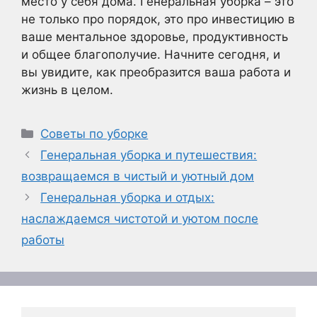
место у себя дома. Генеральная уборка – это
не только про порядок, это про инвестицию в
ваше ментальное здоровье, продуктивность
и общее благополучие. Начните сегодня, и
вы увидите, как преобразится ваша работа и
жизнь в целом.
Рубрики
Советы по уборке
Генеральная уборка и путешествия:
возвращаемся в чистый и уютный дом
Генеральная уборка и отдых:
наслаждаемся чистотой и уютом после
работы