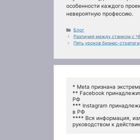
особенности каждого проек
невероятную профессию.
Рубрики
Блог
Различия между станком с Ч
Пять уроков бизнес-стратеги
* Meta признана экстрем
** Facebook принадлежит
РФ
*** Instagram принадлеж
в РФ 
**** Вся информация, из
руководством к действи