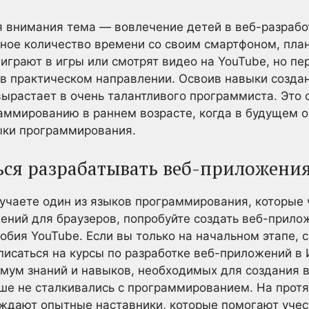
 внимания тема — вовлечение детей в веб-разрабо
ное количество времени со своим смартфоном, пла
 играют в игры или смотрят видео на YouTube, но пе
 в практическом направлении. Освоив навыки созда
ырастает в очень талантливого программиста. Это с
аммированию в раннем возрасте, когда в будущем о
ыки программирования.
ться разрабатывать веб-приложени
зучаете один из языков программирования, которые
ений для браузеров, попробуйте создать веб-прило
обия YouTube. Если вы только на начальном этапе,
исаться на курсы по разработке веб-приложений в 
мум знаний и навыков, необходимых для создания в
ше не сталкивались с программированием. На прот
ождают опытные наставники, которые помогают учес