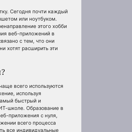
тку. Сегодня почти каждый
ншетом или ноутбуком.
ренаправление этого хобби
ния веб-приложений в
вязано с тем, что они
ни хотят расширить эти
я?
 чаще всего используются
жение, используя
 самый быстрый и
ИТ-школе. Образование в
еб-приложения с нуля,
яжении всего процесса
ть все индивидуальные