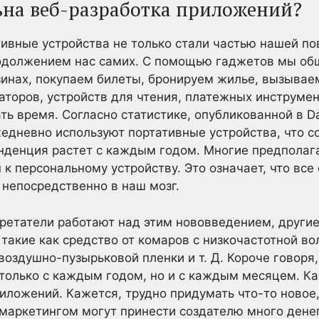
ьна веб-разработка приложений?
ивные устройства не только стали частью нашей по
должением нас самих. С помощью гаджетов мы общ
инах, покупаем билеты, бронируем жилье, вызываем
аторов, устройств для чтения, платежных инструмент
ть время. Согласно статистике, опубликованной в Da
едневно используют портативные устройства, что со
нденция растет с каждым годом. Многие предполага
к персональному устройству. Это означает, что все
непосредственно в наш мозг.
бретатели работают над этим нововведением, другие
такие как средство от комаров с низкочастотной во
воздушно-пузырьковой пленки и т. Д. Короче говоря
только с каждым годом, но и с каждым месяцем. К
иложений. Кажется, трудно придумать что-то новое,
маркетингом могут принести создателю много денег