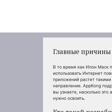
Перейти
к
содержимому
Главные причины 
В то время как Илон Маск
использовать Интернет повс
приложений растет такими 
направление. AppKong подр
вы узнаете, насколько это
нужно освоить.
Кто такой разраб