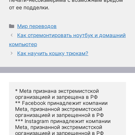
печати-несоизмерима с возможным вредом
от ее подделки.
Рубрики
Мир переводов
Как отремонтировать ноутбук и домашний
компьютер
Как научить кошку трюкам?
* Meta признана экстремистской 
организацией и запрещена в РФ
** Facebook принадлежит компании 
Meta, признанной экстремистской 
организацией и запрещенной в РФ
*** Instagram принадлежит компании 
Meta, признанной экстремистской 
организацией и запрещенной в РФ 