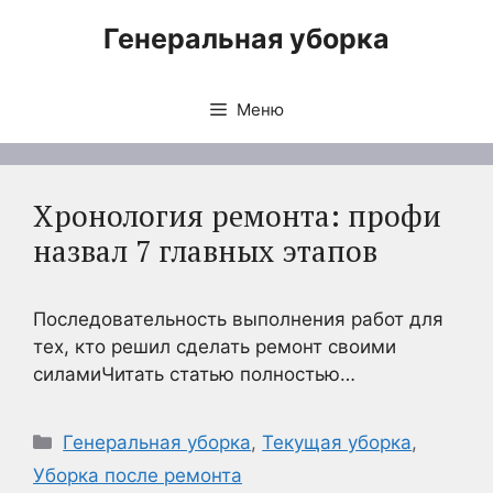
Перейти
Генеральная уборка
к
содержимому
Меню
Хронология ремонта: профи
назвал 7 главных этапов
Последовательность выполнения работ для
тех, кто решил сделать ремонт своими
силамиЧитать статью полностью…
Рубрики
Генеральная уборка
,
Текущая уборка
,
Уборка после ремонта