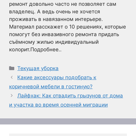
ремонт довольно часто не позволяет сам
владелец. А ведь очень не хочется
проживать в навязанном интерьере.
Материал расскажет о 10 решениях, которые
помогут без инвазивного ремонта придать
съёмному жилью индивидуальный
колорит.Подробнее..
Рубрики
Текущая уборка
Какие аксессуары подобрать к
коричневой мебели в гостиную?
Лайфхак: Как отвадить грызунов от дома
и участка во время осенней миграции