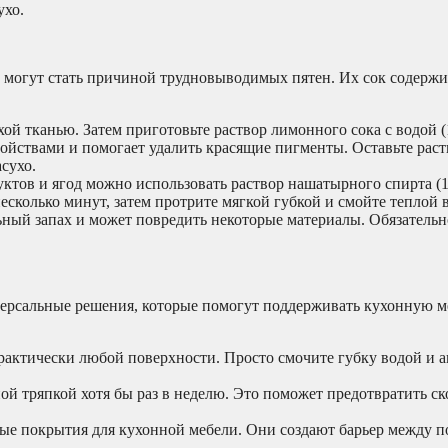
ухо.
, могут стать причиной трудновыводимых пятен. Их сок содерж
й тканью. Затем приготовьте раствор лимонного сока с водой (1
йствами и помогает удалить красящие пигменты. Оставьте раст
сухо.
уктов и ягод можно использовать раствор нашатырного спирта (
несколько минут, затем протрите мягкой губкой и смойте теплой 
ьный запах и может повредить некоторые материалы. Обязательн
ерсальные решения, которые помогут поддерживать кухонную ме
рактически любой поверхности. Просто смочите губку водой и 
 тряпкой хотя бы раз в неделю. Это поможет предотвратить ск
е покрытия для кухонной мебели. Они создают барьер между п