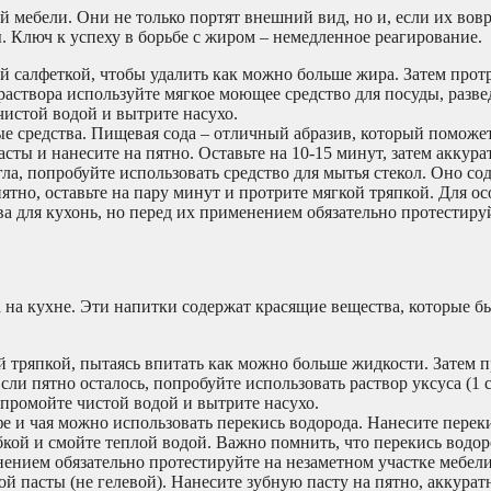
мебели. Они не только портят внешний вид, но и, если их вовр
. Ключ к успеху в борьбе с жиром – немедленное реагирование.
 салфеткой, чтобы удалить как можно больше жира. Затем прот
створа используйте мягкое моющее средство для посуды, разве
чистой водой и вытрите насухо.
е средства. Пищевая сода – отличный абразив, который поможе
сты и нанесите на пятно. Оставьте на 10-15 минут, затем аккура
ла, попробуйте использовать средство для мытья стекол. Оно со
ятно, оставьте на пару минут и протрите мягкой тряпкой. Для о
а для кухонь, но перед их применением обязательно протестиру
 на кухне. Эти напитки содержат красящие вещества, которые б
 тряпкой, пытаясь впитать как можно больше жидкости. Затем 
сли пятно осталось, попробуйте использовать раствор уксуса (1 
м промойте чистой водой и вытрите насухо.
фе и чая можно использовать перекись водорода. Нанесите перек
губкой и смойте теплой водой. Важно помнить, что перекись водо
нением обязательно протестируйте на незаметном участке мебели
й пасты (не гелевой). Нанесите зубную пасту на пятно, аккурат