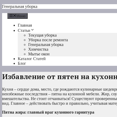
Перейти
Генеральная уборка
к
содержимому
Меню
Главная
Статьи
Текущая уборка
Уборка после ремонта
Генеральная уборка
Химчистка
Мытье окон
Каталог Статей
Блог
Избавление от пятен на кухон
Кухня – сердце дома, место, где рождаются кулинарные шедевр
неизбежные последствия – пятна на кухонной мебели. Жир, соу
вмешательства. Не стоит отчаиваться! Существуют проверенны
вид. Главное – действовать быстро и правильно, учитывая матер
Пятна жира: главный враг кухонного гарнитура