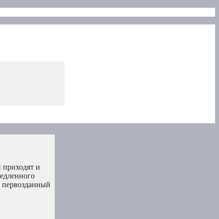
и приходят и
медленного
и первозданный