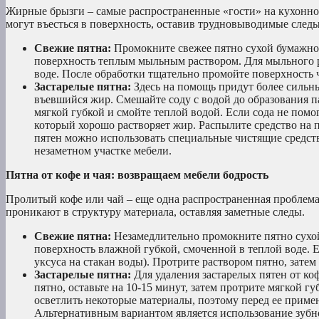
Жирные брызги – самые распространенные «гости» на кухонной 
могут въесться в поверхность, оставив трудновыводимые следы
Свежие пятна:
Промокните свежее пятно сухой бумажной
поверхность теплым мыльным раствором. Для мыльного ра
воде. После обработки тщательно промойте поверхность 
Застарелые пятна:
Здесь на помощь придут более сильны
въевшийся жир. Смешайте соду с водой до образования па
мягкой губкой и смойте теплой водой. Если сода не помог
который хорошо растворяет жир. Распылите средство на п
пятен можно использовать специальные чистящие средств
незаметном участке мебели.
Пятна от кофе и чая: возвращаем мебели бодрость
Пролитый кофе или чай – еще одна распространенная проблема
проникают в структуру материала, оставляя заметные следы.
Свежие пятна:
Незамедлительно промокните пятно сухой
поверхность влажной губкой, смоченной в теплой воде. Е
уксуса на стакан воды). Протрите раствором пятно, зате
Застарелые пятна:
Для удаления застарелых пятен от ко
пятно, оставьте на 10-15 минут, затем протрите мягкой 
осветлить некоторые материалы, поэтому перед ее приме
Альтернативным вариантом является использование зубно