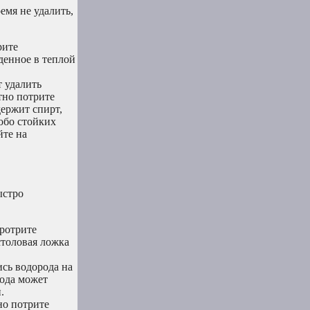
емя не удалить,
рите
денное в теплой
т удалить
тно потрите
держит спирт,
собо стойких
йте на
ыстро
протрите
столовая ложка
ись водорода на
рода может
.
но потрите