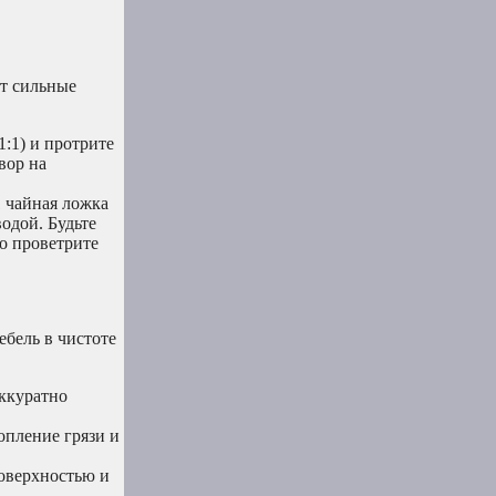
ит сильные
:1) и протрите
вор на
1 чайная ложка
водой. Будьте
о проветрите
бель в чистоте
аккуратно
опление грязи и
оверхностью и