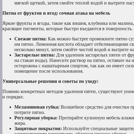
мягкой щеткой, затем смойте теплой водой и вытрите нас
Пятна от фруктов и ягод: сочная атака на мебель
Яркие фрукты и ягоды, такие как вишня, клубника или малина
красящие пигменты, которые быстро въедаются в поверхность.
Свежие пятна:
Как можно быстрее промокните пятно сухо
им пятно. Лимонная кислота обладает отбеливающими сво
несколько минут, затем смойте чистой водой и вытрите на
Застарелые пятна:
Для удаления застарелых пятен от фр
на стакан воды). Нанесите раствор на пятно, оставьте на 
осторожны с нашатырным спиртом, так как он имеет сил
помещение после использования.
Универсальные решения и советы по уходу:
Помимо конкретных методов удаления пятен, существуют унив
и порядке.
Меламиновая губка:
Волшебное средство для очистки п
потрите пятно.
Регулярная уборка:
Протирайте кухонную мебель влажной
жира.
Защитные покрытия:
Используйте специальные защитны
загрязняющими веществами, облегчая процесс уборки.