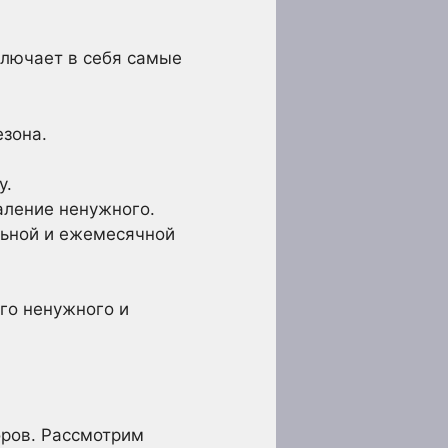
ключает в себя самые
зона.
у.
аление ненужного.
льной и ежемесячной
его ненужного и
оров. Рассмотрим