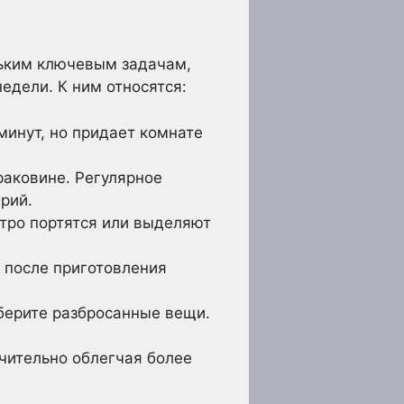
льким ключевым задачам,
едели. К ним относятся:
минут, но придает комнате
раковине. Регулярное
рий.
стро портятся или выделяют
у после приготовления
уберите разбросанные вещи.
ачительно облегчая более