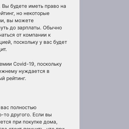
. Вы будете иметь право на
йтинг, но некоторые
ни, вы можете
путь до зарплаты. Обычно
чаться от компании к
ией, поскольку у вас будет
ит.
емии Covid-19, поскольку
режнему нуждается в
й рейтинг.
 вас полностью
о-то другого. Если вы
ется при покупке дома,
да стоит помнить, что при