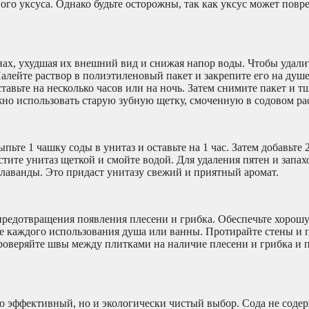
го уксуса. Однако будьте осторожны, так как уксус может повр
нах, ухудшая их внешний вид и снижая напор воды. Чтобы удали
 Налейте раствор в полиэтиленовый пакет и закрепите его на душ
авьте на несколько часов или на ночь. Затем снимите пакет и т
но использовать старую зубную щетку, смоченную в содовом ра
ьте 1 чашку соды в унитаз и оставьте на 1 час. Затем добавьте 
стите унитаз щеткой и смойте водой. Для удаления пятен и запа
 лаванды. Это придаст унитазу свежий и приятный аромат.
предотвращения появления плесени и грибка. Обеспечьте хоро
ле каждого использования душа или ванны. Протирайте стены и
роверяйте швы между плитками на наличие плесени и грибка и 
ко эффективный, но и экологически чистый выбор. Сода не соде