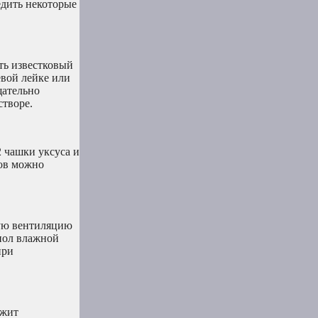
едить некоторые
ть известковый
евой лейке или
щательно
створе.
2 чашки уксуса и
хов можно
шую вентиляцию
 пол влажной
при
ржит