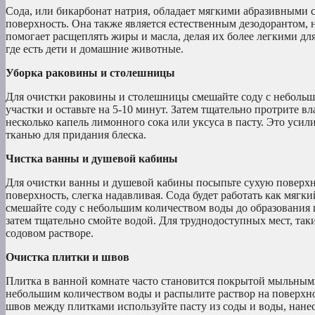
Сода, или бикарбонат натрия, обладает мягкими абразивными св
поверхность. Она также является естественным дезодорантом,
помогает расщеплять жиры и масла, делая их более легкими для
где есть дети и домашние животные.
Уборка раковины и столешницы
Для очистки раковины и столешницы смешайте соду с небольши
участки и оставьте на 5-10 минут. Затем тщательно протрите в
несколько капель лимонного сока или уксуса в пасту. Это уси
тканью для придания блеска.
Чистка ванны и душевой кабины
Для очистки ванны и душевой кабины посыпьте сухую поверхно
поверхность, слегка надавливая. Сода будет работать как мягк
смешайте соду с небольшим количеством воды до образования г
затем тщательно смойте водой. Для труднодоступных мест, та
содовом растворе.
Очистка плитки и швов
Плитка в ванной комнате часто становится покрытой мыльными
небольшим количеством воды и распылите раствор на поверхнос
швов между плитками используйте пасту из соды и воды, нане