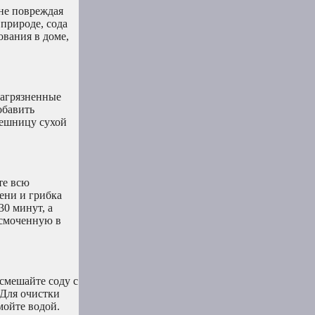
 не повреждая
природе, сода
ования в доме,
загрязненные
обавить
лешницу сухой
те всю
сени и грибка
30 минут, а
 смоченную в
смешайте соду с
 Для очистки
мойте водой.