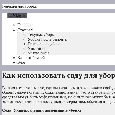
Перейти
Генеральная уборка
к
содержимому
Меню
Главная
Статьи
Текущая уборка
Уборка после ремонта
Генеральная уборка
Химчистка
Мытье окон
Каталог Статей
Блог
Как использовать соду для убо
Ванная комната – место, где мы начинаем и заканчиваем свой 
общем самочувствии. К сожалению, ванная часто становится р
средства могут быть эффективными, но они также могут быть 
экологически чистая и доступная альтернатива: обычная пищева
Сода: Универсальный помощник в уборке