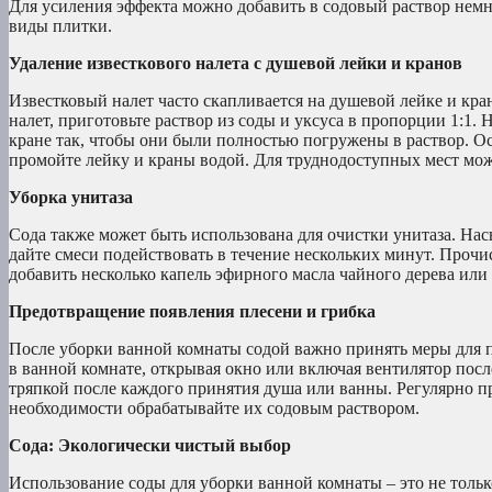
Для усиления эффекта можно добавить в содовый раствор немно
виды плитки.
Удаление известкового налета с душевой лейки и кранов
Известковый налет часто скапливается на душевой лейке и кра
налет, приготовьте раствор из соды и уксуса в пропорции 1:1.
кране так, чтобы они были полностью погружены в раствор. Ост
промойте лейку и краны водой. Для труднодоступных мест мож
Уборка унитаза
Сода также может быть использована для очистки унитаза. Насып
дайте смеси подействовать в течение нескольких минут. Прочи
добавить несколько капель эфирного масла чайного дерева или
Предотвращение появления плесени и грибка
После уборки ванной комнаты содой важно принять меры для 
в ванной комнате, открывая окно или включая вентилятор пос
тряпкой после каждого принятия душа или ванны. Регулярно п
необходимости обрабатывайте их содовым раствором.
Сода: Экологически чистый выбор
Использование соды для уборки ванной комнаты – это не толь