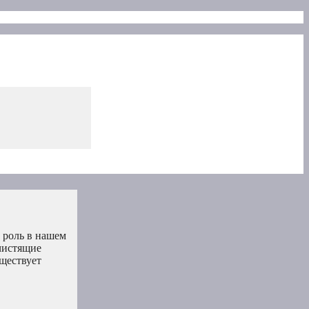
 роль в нашем
 чистящие
ществует