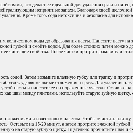
ойствами, что делает ее идеальной для удаления грязи и пятен,
 нейтрализующим неприятные запахи. Благодаря своей щелочной 
 удаления. Кроме того, сода нетоксична и безопасна для использ
м количеством воды до образования пасты. Нанесите пасту на 
лажной губкой и смойте водой. Для более стойких пятен можно д
лит ее чистящие свойства. После чистки протрите раковину и сто
сть содой. Затем возьмите влажную губку или тряпку и протри
ий абразив, удаляя мыльные отложения и грязь. Для удаления пле
устой пасты и нанесите ее на пораженные участки. Оставьте на 
ких как швы между плитками, используйте старую зубную щетку,
 отложениями и известковым налетом. Чтобы очистить плитку, 
ть. Оставьте на 15-20 минут, а затем протрите влажной губкой.
сенную на старую зубную щетку. Тщательно прочистите швы и с