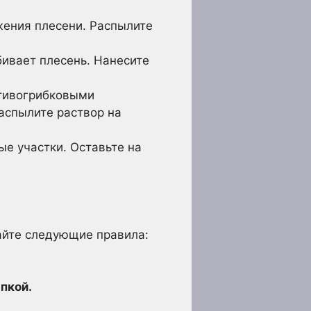
жения плесени. Распылите
ивает плесень. Нанесите
отивогрибковыми
распылите раствор на
е участки. Оставьте на
айте следующие правила:
пкой.