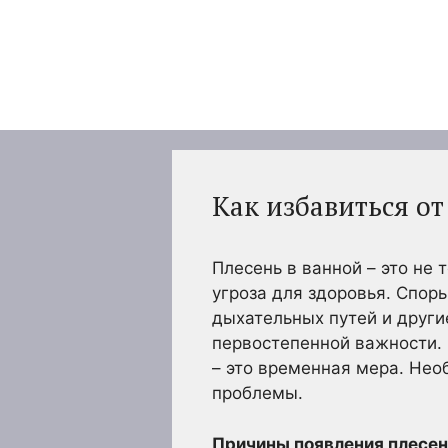
Перейти
к
содержимому
Как избавиться от
Плесень в ванной – это не
угроза для здоровья. Споры
дыхательных путей и други
первостепенной важности. 
– это временная мера. Нео
проблемы.
Причины появления плесени