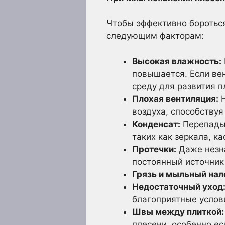
Чтобы эффективно бороться
следующим факторам:
Высокая влажность:
повышается. Если вен
среду для развития п
Плохая вентиляция:
Н
воздуха, способствуя
Конденсат:
Перепады 
таких как зеркала, ка
Протечки:
Даже незна
постоянный источник
Грязь и мыльный нал
Недостаточный уход
благоприятные услов
Швы между плиткой:
плесени, особенно е