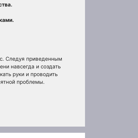
ства.
ками.
сс. Следуя приведенным
ени навсегда и создать
кать руки и проводить
иятной проблемы.