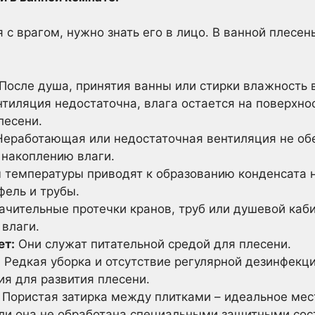
 с врагом, нужно знать его в лицо. В ванной плесе
После душа, принятия ванны или стирки влажность 
тиляция недостаточна, влага остается на поверхно
лесени.
еработающая или недостаточная вентиляция не об
 накоплению влаги.
температуры приводят к образованию конденсата н
фель и трубы.
чительные протечки кранов, труб или душевой каби
 влаги.
ет:
Они служат питательной средой для плесени.
:
Редкая уборка и отсутствие регулярной дезинфекц
ия для развития плесени.
Пористая затирка между плитками – идеальное ме
сли она не обработана специальными защитными сос