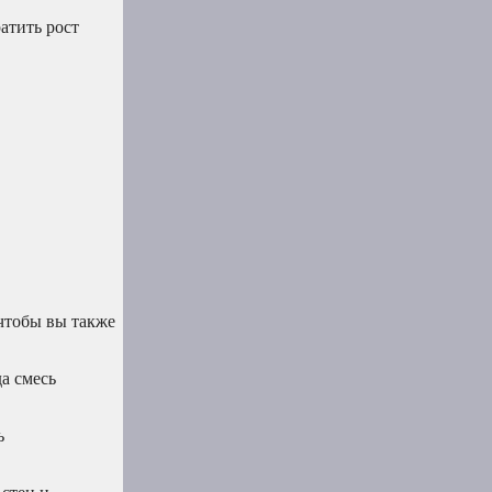
атить рост
 чтобы вы также
да смесь
ь