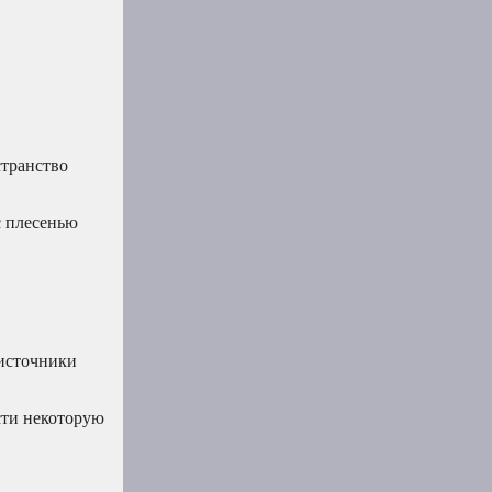
странство
с плесенью
 источники
ести некоторую