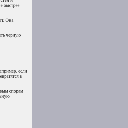
 стен и
ие быстрее
ит. Она
ить черную
апример, если
евратятся в
ковым спорам
льную