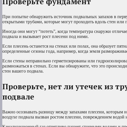
Проверьте фундамент
При попытке обнаружить источник подвальных запахов в перву
открытыми трубами, которые могут проходить вдоль стен или 
Иногда они могут “потеть”, когда температура снаружи отличае
подвала и вызывает рост плесени под ними.
Если плесень останется на стенах или полах, она образует пят
определенные сезоны года, например, когда земля размораживае
Если стены неправильно герметизированы или гидроизолирован
размножаться в стенах. Если вы обнаружите, что это происходи
стен вашего подвала.
Проверьте, нет ли утечек из т
подвале
Важно осознавать разницу между запахами плесени, которым не 
воздухе подвала вызван ростом плесени, повреждением водой
Канализационный газ отчетливо пахнет сточными водами и прон