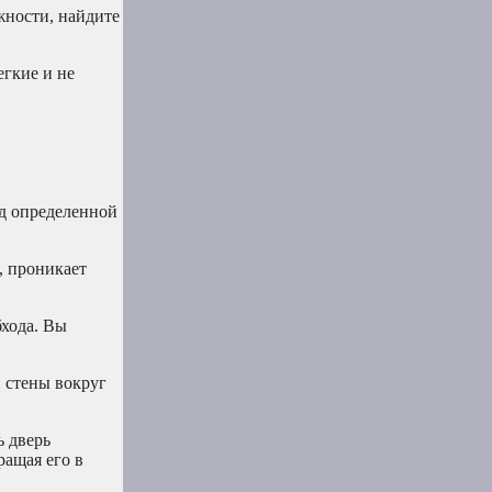
жности, найдите
егкие и не
од определенной
, проникает
бхода. Вы
и стены вокруг
ь дверь
ращая его в