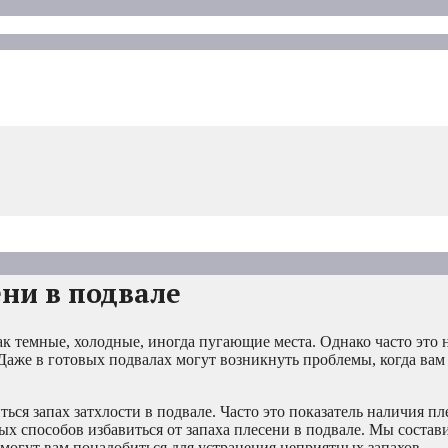
ени в подвале
к темные, холодные, иногда пугающие места. Однако часто это 
Даже в готовых подвалах могут возникнуть проблемы, когда вам 
я запах затхлости в подвале. Часто это показатель наличия пле
ых способов избавиться от запаха плесени в подвале. Мы состав
 могут вам понадобиться для устранения неприятных запахов.