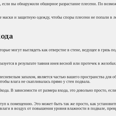
е, если вы обнаружили обширное разрастание плесени. По возмо
 маски и защитную одежду, чтобы споры плесени не попали в л
хода
торые могут выглядеть как отверстие в стене, ведущее в грязь п
азуется в результате таяния инея весной или протечек в желобах
плесневелым запахом, является частью вашего пространства для о
тобы влага не скапливалась прямо у стен подвала.
хода. В зависимости от размера входа, это довольно просто, есл
ступ к помещению. Это может быть так же просто, как установит
влаги в воздух от повышения уровня влажности в подвале, прев