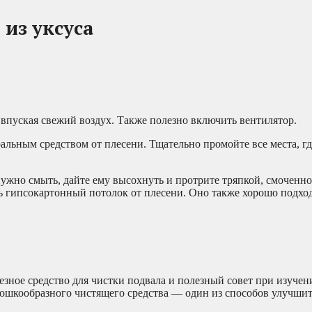
 из уксуса
 впуская свежий воздух. Также полезно включить вентилятор.
льным средством от плесени. Тщательно промойте все места, где
о нужно смыть, дайте ему высохнуть и протрите тряпкой, смоченн
ть гипсокартонный потолок от плесени. Оно также хорошо подхо
зное средство для чистки подвала и полезный совет при изучени
рошкообразного чистящего средства — один из способов улучшит