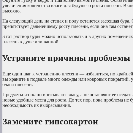
Окуните губку в ведро и тщательно вымойте стены. Обязатель
увеличения количества влаги для будущего роста плесени. Вк
высохло.
На следующий день на стенах и полу останется засохшая бура. См
препятствует дальнейшему росту плесени, если она там останет
Этот раствор буры можно использовать и в других помещениях
плесень в душе или ванной.
Устраните причины проблемы
Еще один шаг к устранению плесени — избавиться, по крайней 
вы храните в подвале много одежды или ковровых покрытий, убе
очаги плесени.
Предметы из ткани впитывают влагу, а не оставляют ее оседать
новые удобные места для роста. До тех пор, пока проблема не
необходимость их выбрасывания.
Замените гипсокартон