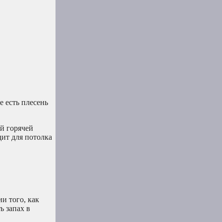
 есть плесень
ой горячей
дит для потолка
и того, как
ь запах в