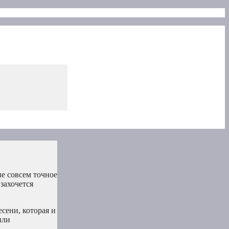
не совсем точное
захочется
сени, которая и
или