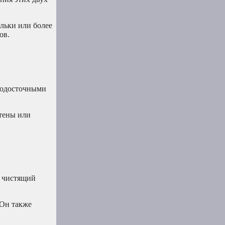
ельки или более
ов.
 водосточными
стены или
й чистящий
 Он также