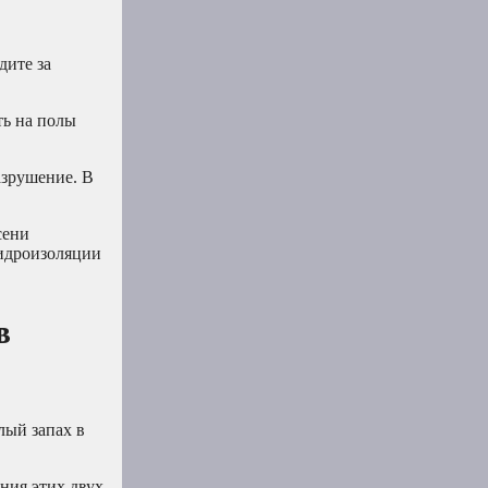
дите за
ть на полы
азрушение. В
сени
гидроизоляции
в
лый запах в
ния этих двух