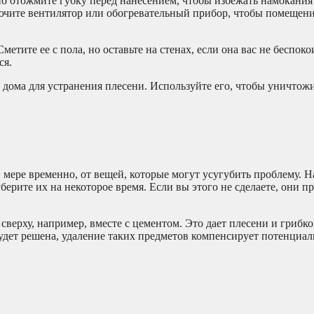
но отожмите губку перед нанесением, чтобы избежать намокания
лючите вентилятор или обогревательный прибор, чтобы помещен
етите ее с пола, но оставьте на стенах, если она вас не беспоко
ся.
 дома для устранения плесени. Используйте его, чтобы уничтож
мере временно, от вещей, которые могут усугубить проблему. Н
рите их на некоторое время. Если вы этого не сделаете, они пр
 сверху, например, вместе с цементом. Это дает плесени и гриб
 будет решена, удаление таких предметов компенсирует потенциа