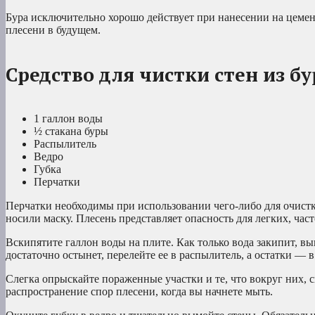
Бура исключительно хорошо действует при нанесении на цемен
плесени в будущем.
Средство для чистки стен из б
1 галлон воды
½ стакана буры
Распылитель
Ведро
Губка
Перчатки
Перчатки необходимы при использовании чего-либо для очистки
носили маску. Плесень представляет опасность для легких, ча
Вскипятите галлон воды на плите. Как только вода закипит, вы
достаточно остынет, перелейте ее в распылитель, а остатки — в
Слегка опрыскайте пораженные участки и те, что вокруг них, 
распространение спор плесени, когда вы начнете мыть.