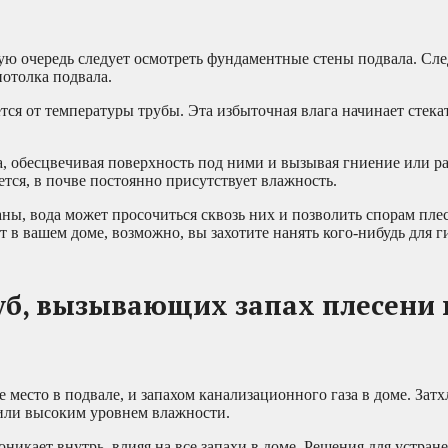
ю очередь следует осмотреть фундаментные стены подвала. Сле
потолка подвала.
тся от температуры трубы. Эта избыточная влага начинает стека
на, обесцвечивая поверхность под ними и вызывая гниение или р
тся, в почве постоянно присутствует влажность.
ы, вода может просочиться сквозь них и позволить спорам пле
т в вашем доме, возможно, вы захотите нанять кого-нибудь для 
руб, вызывающих запах плесени 
место в подвале, и запахом канализационного газа в доме. Затх
 или высоким уровнем влажности.
икает внутрь, влияя на все запахи в доме. Решения для устране