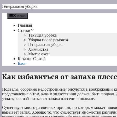
Перейти
Генеральная уборка
к
содержимому
Меню
Главная
Статьи
Текущая уборка
Уборка после ремонта
Генеральная уборка
Химчистка
Мытье окон
Каталог Статей
Блог
Как избавиться от запаха плес
Подвалы, особенно недостроенные, рисуются в воображении ка
представление о том, каким является или должен быть подвал. 
узнать, как избавиться от запаха плесени в подвале.
Существует много различных причин, по которым может появитьс
вызывает запах. Хорошо то, что существует множество различн
руководство, в котором вы узнаете обо всех решениях, которые