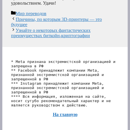
удовольствием. Удачи!
Рубрики
Мир переводов
Причины, по которым 3D-принтеры — это
будущее
Узнайте о некоторых фантастических
преимуществах биткойн-криптографии
* Meta признана экстремистской организацией и 
запрещена в РФ
** Facebook принадлежит компании Meta, 
признанной экстремистской организацией и 
запрещенной в РФ
*** Instagram принадлежит компании Meta, 
признанной экстремистской организацией и 
запрещенной в РФ 
**** Вся информация, изложенная на сайте, 
носит сугубо рекомендательный характер и не 
является руководством к действию.
На главную