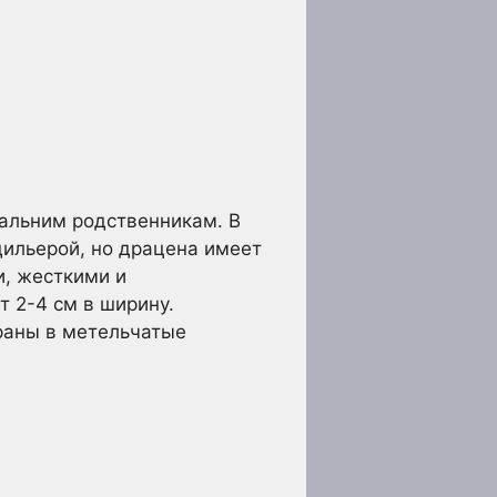
дальним родственникам. В
дильерой, но драцена имеет
и, жесткими и
 2-4 см в ширину.
браны в метельчатые