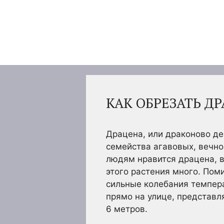
Перейти
к
содержимому
КАК ОБРЕЗАТЬ Д
Драцена, или драконово д
семейства агавовых, вечно
людям нравится драцена, в
этого растения много. Пом
сильные колебания темпера
прямо на улице, представл
6 метров.