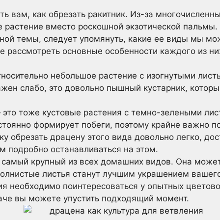
ть вам, как обрезать ракитник. Из-за многочисленн
е растение вместо роскошной экзотической пальмы.
ной темы, следует упомянуть, какие ее виды мы м
е рассмотреть основные особенности каждого из ни
тносительно небольшое растение с изогнутыми лист
ажен слабо, это довольно пышный кустарник, котор
— это тоже кустовые растения с темно-зелеными ли
остоянно формирует побеги, поэтому крайне важно 
ку обрезать драцену этого вида довольно легко, до
м подробно останавливаться на этом.
самый крупный из всех домашних видов. Она может 
волнистые листья станут лучшим украшением вашего
ния необходимо поинтересоваться у опытных цветово
наче вы можете упустить подходящий момент.