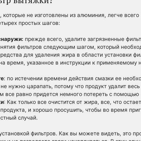
ьтр вытяжки?
которые не изготовлены из алюминия, легче всего 
четырех простых шагов:
снаружи:
прежде всего, удалите загрязненные филь
нятия фильтров следующим шагом, который необхо
редства для удаления жира в области установки фил
на время, указанное в инструкции к применяемому 
те
: по истечении времени действия смазки ее необх
е нужно царапать, потому что продукт удалит весь 
ам все равно придется немного потереть с помощью
ки
: Как только все очистится от жира, все, что остае
 продукта, и хорошо просушить, чтобы во время при
стный случай.
установкой фильтров. Как вы можете видеть, это пр