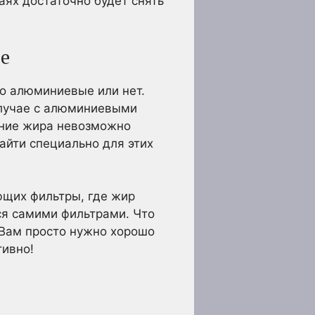
аях достаточно будет снять
е
о алюминиевые или нет.
случае с алюминиевыми
ение жира невозможно
айти специально для этих
ющих фильтры, где жир
ся самими фильтрами. Что
 Вам просто нужно хорошо
тивно!