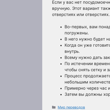
Если у вас нет посудомое
вручную. Этот вариант так
отверстиях или отверстиях
Во-первых, вам пона
погружены.
В него нужно будет н
Когда он уже готови
внутрь.
Всему нужно дать зак
По истечении времени
чтобы снять сетку и
Процесс продолжаетс
небольшим количеств
Примерно через час 
Затем вы должны хор
Рубрики
Мир переводов