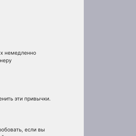
их немедленно
тнеру
енить эти привычки.
робовать, если вы