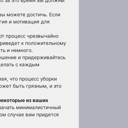
о за это время вы должны
 вы можете достичь. Если
гия и мотивация для
тот процесс чрезвычайно
 приведет к положительному
ть и немного.
решение и придерживайтесь
 делать с каждым
мая, что процесс уборки
жет быть грязным, и это
некоторые из ваших
 начать минималистичный
ном случае вам придется