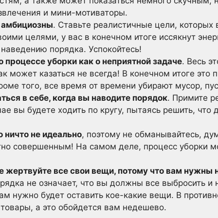
тям, а также может показаться немного скучным, н
азвлечения и мини-мотиваторы.
о амбициозны
. Ставьте реалистичные цели, которых
оими целями, у вас в конечном итоге иссякнут энер
 наведению порядка. Успокойтесь!
о процессе уборки как о неприятной задаче
. Весь э
ак может казаться не всегда! В конечном итоге это
Кроме того, все время от времени убирают мусор, пус
ться в себе, когда вы наводите порядок
. Примите 
чае вы будете ходить по кругу, пытаясь решить, что
о ничто не идеально
, поэтому не обманывайтесь, ду
но совершенным! На самом деле, процесс уборки мо
е жертвуйте все свои вещи, потому что вам нужны 
орядка не означает, что вы должны все выбросить и
Вам нужно будет оставить кое-какие вещи. В против
 товары, а это обойдется вам недешево.