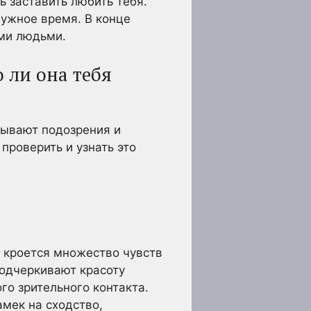
ь заставить любить тебя.
нужное время. В конце
ми людьми.
 ли она тебя
тывают подозрения и
 проверить и узнать это
м кроется множество чувств
подчеркивают красоту
го зрительного контакта.
амек на сходство,