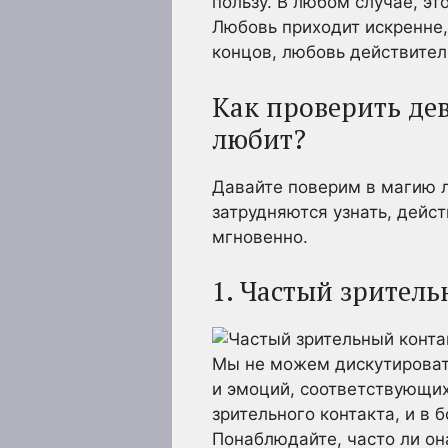
пользу. В любом случае, эт
Любовь приходит искренне,
концов, любовь действите
Как проверить дев
любит?
Давайте поверим в магию л
затрудняются узнать, дейст
мгновенно.
1. Частый зрител
Мы не можем дискутировать
и эмоций, соответствующих
зрительного контакта, и в 
Понаблюдайте, часто ли она