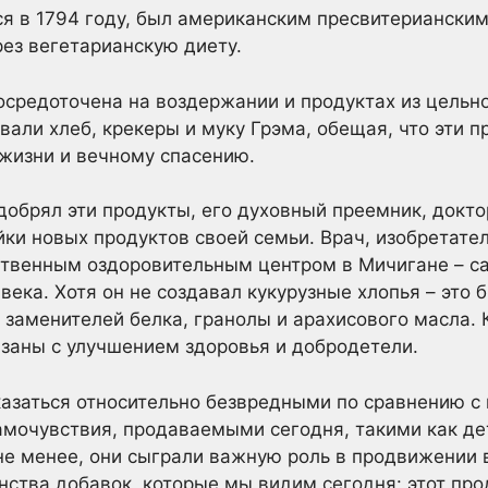
я в 1794 году, был американским пресвитериански
ез вегетарианскую диету.
осредоточена на воздержании и продуктах из цельн
вали хлеб, крекеры и муку Грэма, обещая, что эти п
жизни и вечному спасению.
добрял эти продукты, его духовный преемник, докто
ки новых продуктов своей семьи. Врач, изобретате
ственным оздоровительным центром в Мичигане – с
века. Хотя он не создавал кукурузные хлопья – это б
, заменителей белка, гранолы и арахисового масла. 
вязаны с улучшением здоровья и добродетели.
казаться относительно безвредными по сравнению с
амочувствия, продаваемыми сегодня, такими как де
не менее, они сыграли важную роль в продвижении 
ства добавок, которые мы видим сегодня: этот про