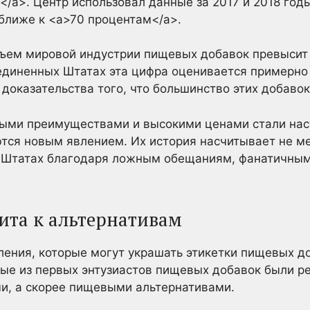
</a>. Центр использовал данные за 2017 и 2018 год
 ближе к <a>70 процентам</a>.
объем мировой индустрии пищевых добавок превыси
оединенных Штатах эта цифра оценивается примерно
 доказательства того, что большинство этих добаво
ными преимуществами и высокими ценами стали на
ся новым явлением. Их история насчитывает не мен
 Штатах благодаря ложным обещаниям, фанатичны
ита к альтернативам
ения, которые могут украшать этикетки пищевых д
рые из первых энтузиастов пищевых добавок были р
и, а скорее пищевыми альтернативами.