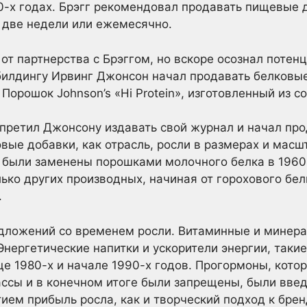
50-х годах. Брэгг рекомендовал продавать пищевые 
 две недели или ежемесячно.
т партнерства с Брэггом, но вскоре осознал потенц
билдингу Ирвинг Джонсон начал продавать белковы
. Порошок Johnson’s «Hi Protein», изготовленный из 
претил Джонсону издавать свой журнал и начал про
овые добавки, как отрасль, росли в размерах и мас
 были заменены порошками молочного белка в 1960-
ько других производных, начиная от горохового бел
.
едложений со временем росли. Витаминные и минера
Энергетические напитки и ускорители энергии, такие
нце 1980-х и начале 1990-х годов. Прогормоны, кот
сы и в конечном итоге были запрещены, были введ
ием прибыль росла, как и творческий подход к бре