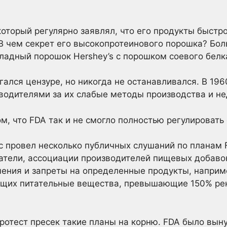
оторый регулярно заявлял, что его продукты быст
 чем секрет его высокопротеинового порошка? Бол
адный порошок Hershey’s с порошком соевого белка
ался цензуре, но никогда не останавливался. В 196
зводителями за их слабые методы производства и н
м, что FDA так и не смогло полностью регулировать 
сс провел несколько публичных слушаний по планам
атели, ассоциации производителей пищевых добавок
ения и запреты на определенные продукты, наприм
ащих питательные вещества, превышающие 150% ре
отест пресек такие планы на корню. FDA было вын