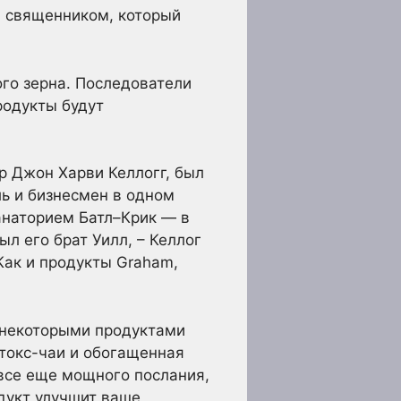
м священником, который
ого зерна. Последователи
родукты будут
р Джон Харви Келлогг, был
ль и бизнесмен в одном
анаторием Батл–Крик — в
ыл его брат Уилл, – Келлог
Как и продукты Graham,
 некоторыми продуктами
токс-чаи и обогащенная
все еще мощного послания,
дукт улучшит ваше