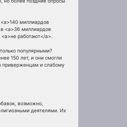
ы, но более поздние опросы
т <a>140 миллиардов
 в <a>36 миллиардов
к <a>не работают</a>.
столько популярными?
ее 150 лет, и они смогли
м приверженцам и слабому
обавок, возможно,
елигиозными деятелями. Их