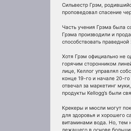
Сильвестр Грэм, родившийс
проповедовал спасение чер
Часть учения Грэма была с
Грэма производили и прода
способствовать праведной 
Хотя Грэм официально не о
горячим сторонником линей
лице, Келлог управлял соб
конце 19-го и начале 20-го 
отвечал за маркетинг муки
продукты Kellogg’s были с
Крекеры и мюсли могут по
для здоровья и хорошего с
витаминами вода. Но, тем 
лежащего в основе большин