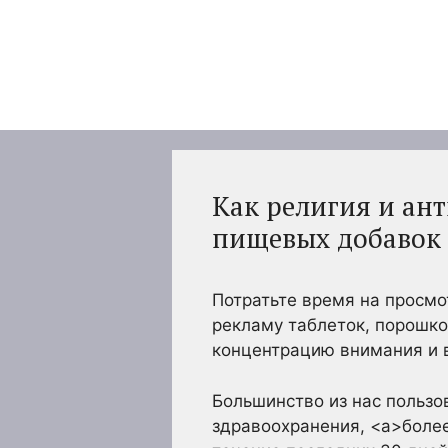
Перейти
к
содержимому
Как религия и ан
пищевых добавок 
Потратьте время на просмо
рекламу таблеток, порошко
концентрацию внимания и 
Большинство из нас пользо
здравоохранения, <a>боле