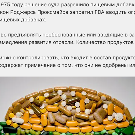
 1975 году решение суда разрешило пищевым добавк
акон Роджерса Проксмайра запретил FDA вводить ог
пищевых добавках.
аво предъявлять необоснованные или вводящие в за
замедления развития отрасли. Количество продуктов
можно контролировать, что входит в состав продукто
содержат примечание о том, что они не одобрены и