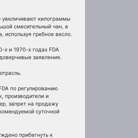
ро увеличивают килограммы
ьшой смесительный чан, в
, используя гребное весло.
0-х и 1970-х годах FDA
едоверчивые заявления.
отрасль.
 FDA по регулированию
, производители и
ер, запрет на продажу
комендуемой суточной
уждено прибегнуть к