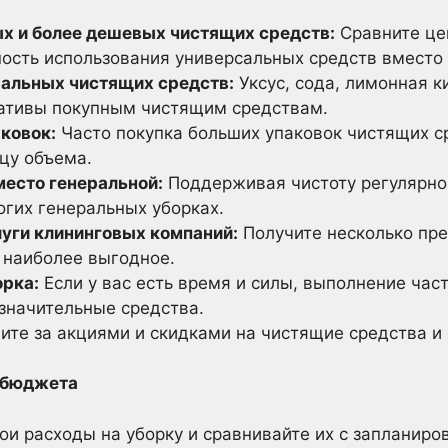
х и более дешевых чистящих средств:
Сравните це
ость использования универсальных средств вместо
ральных чистящих средств:
Уксус, сода, лимонная к
ативы покупным чистящим средствам.
ковок:
Часто покупка больших упаковок чистящих с
цу объема.
место генеральной:
Поддерживая чистоту регулярно
огих генеральных уборках.
луги клининговых компаний:
Получите несколько пр
 наиболее выгодное.
орка:
Если у вас есть время и силы, выполнение час
 значительные средства.
те за акциями и скидками на чистящие средства и
 бюджета
ои расходы на уборку и сравнивайте их с запланиро