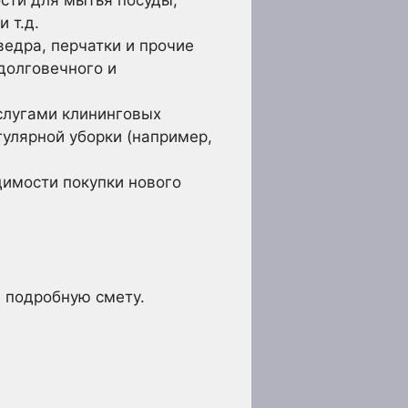
сти для мытья посуды,
 т.д.
ведра, перчатки и прочие
долговечного и
слугами клининговых
гулярной уборки (например,
имости покупки нового
е подробную смету.