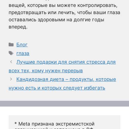
вещей, которые вы можете контролировать,
предотвращать или лечить, чтобы ваши глаза
оставались здоровыми на долгие годы
вперед.
Рубрики
Блог
Метки
глаза
Лучшие подарки для снятия стресса для
всех тех, кому нужен перерыв
Кандидозная диета – продукты, которые
нужно есть и которых следует избегать
* Meta признана экстремистской 