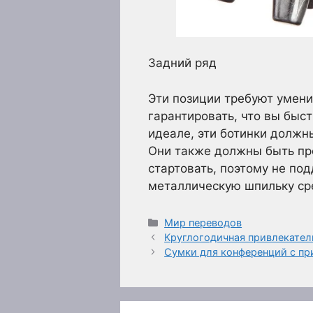
Задний ряд
Эти позиции требуют умени
гарантировать, что вы быс
идеале, эти ботинки должн
Они также должны быть пр
стартовать, поэтому не по
металлическую шпильку ср
Рубрики
Мир переводов
Круглогодичная привлекате
Сумки для конференций с пр