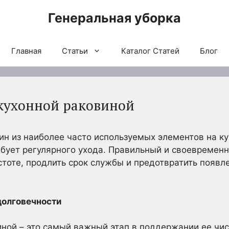
Генеральная уборка
Главная
Статьи
Каталог Статей
Блог
 кухонной раковиной
ин из наиболее часто используемых элементов на ку
ебует регулярного ухода. Правильный и своевременн
стоте, продлить срок службы и предотвратить появл
долговечности
ной – это самый важный этап в поддержании ее чис