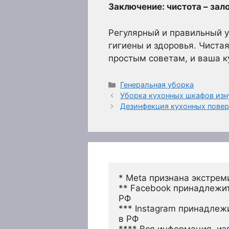
Заключение: чистота – зал
Регулярный и правильный ух
гигиены и здоровья. Чистая
простым советам, и ваша к
Рубрики
Генеральная уборка
Уборка кухонных шкафов изн
Дезинфекция кухонных повер
* Meta признана экстрем
** Facebook принадлежит
РФ
*** Instagram принадлеж
в РФ 