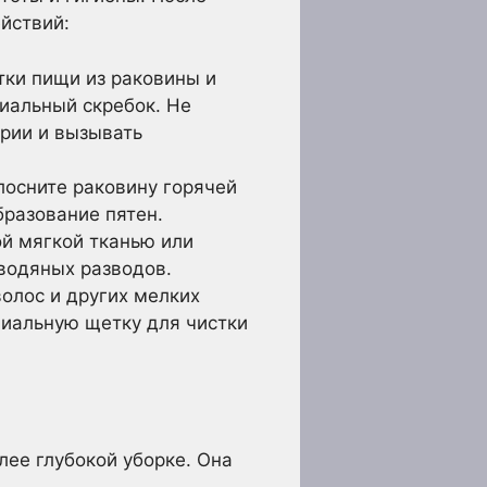
йствий:
тки пищи из раковины и
циальный скребок. Не
ерии и вызывать
лосните раковину горячей
бразование пятен.
й мягкой тканью или
 водяных разводов.
олос и других мелких
циальную щетку для чистки
ее глубокой уборке. Она