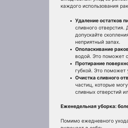
каждого использования ра
Удаление остатков п
сливного отверстия. 
допускайте скопления
неприятный запах.
Ополаскивание рако
водой. Это поможет 
Протирание поверхн
губкой. Это поможет 
Очистка сливного от
частиц, которые могу
сливных отверстий ил
Еженедельная уборка: боле
Помимо ежедневного ухода,
включает в себя: