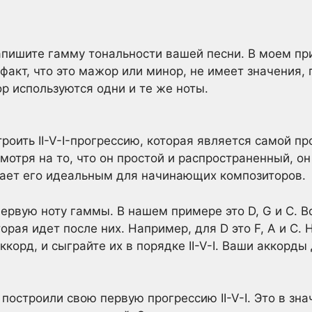
апишите гамму тональности вашей песни. В моем пр
факт, что это мажор или минор, не имеет значения, 
р используются одни и те же ноты.
роить II-V-I-прогрессию, которая является самой п
мотря на то, что он простой и распространенный, он
лает его идеальным для начинающих композиторов.
первую ноту гаммы. В нашем примере это D, G и C. 
орая идет после них. Например, для D это F, A и C. 
корд, и сыграйте их в порядке II-V-I. Ваши аккорд
построили свою первую прогрессию II-V-I. Это в зн