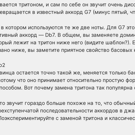
вается тритоном, и сам по себе он звучит очень ди
ревращается в известный аккорд G7 (минус пятый, чт
в котором используются те же две ноты. Для G7 это, 
тивный аккорд — Db7. В общем, вы заменяете дом
орый лежит на тритон ниже него (видите шаблон?). 
зано ниже, вы заметите приятное свойство басовых н
винца остается точно такой же, меняется только ба
потому что оно принимает относительно простую фор
способом. Вот почему замена тритона так популярна 
это звучит гораздо больше похоже на то, что обычн
ехступенчатой последовательности аккордов в джаз
экспериментируйте с заменой тритона и классически