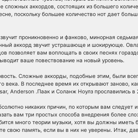
е сложных аккордов, состоящих из большего количе
сне, поскольку большее количество нот дает боль
звучит проникновенно и фанково, минорная седьма
енный аккорд звучит устрашающе и шокирующе. Овл
ов позволяет вам воплощать в своих песнях горазд
выводит ваше повествование на новый уровень.
овость. Сложные аккорды, подобные этим, были всег
го века. В последнее время их открывают заново, ка
esar, Anderson .Паак и Соланж Ноулз прославились в 
абсолютно никаких причин, по которым вам следует 
азать вам три простых способа внедрения более сл
бится много теории музыки, хотя вы должны иметь 
те свою память, если вы в них не уверены. Итак, да