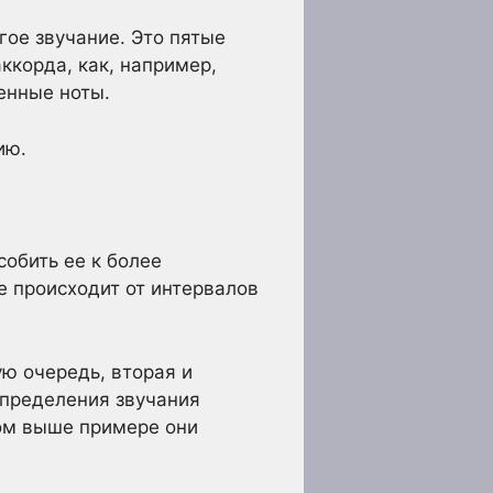
гое звучание. Это пятые
аккорда, как, например,
енные ноты.
ию.
собить ее к более
е происходит от интервалов
ю очередь, вторая и
определения звучания
ном выше примере они