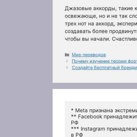
Джазовые аккорды, такие ка
освежающе, но и не так сл
трех нот на аккорд, экспе
создавать более продвинут
чтобы вы начали. Счастлив
Рубрики
Мир переводов
Почему изучение теории фор
Создайте бесплатный бренди
* Meta признана экстрем
** Facebook принадлежит
РФ
*** Instagram принадлеж
в РФ 