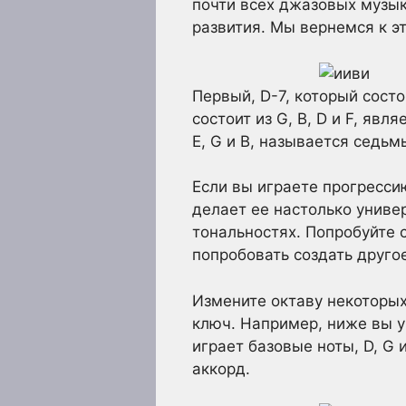
почти всех джазовых музык
развития. Мы вернемся к э
Первый, D-7, который состо
состоит из G, B, D и F, яв
E, G и B, называется седь
Если вы играете прогресси
делает ее настолько униве
тональностях. Попробуйте 
попробовать создать друго
Измените октаву некоторых
ключ. Например, ниже вы у
играет базовые ноты, D, G 
аккорд.