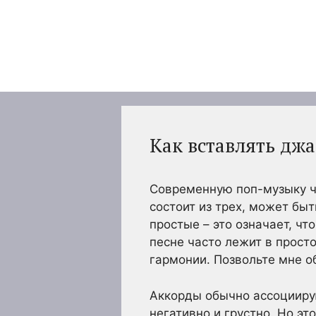
Перейти
к
содержимому
Как вставлять джа
Современную поп-музыку ча
состоит из трех, может быт
простые – это означает, ч
песне часто лежит в просто
гармонии. Позвольте мне о
Аккорды обычно ассоцииру
негативно и грустно. Но эт