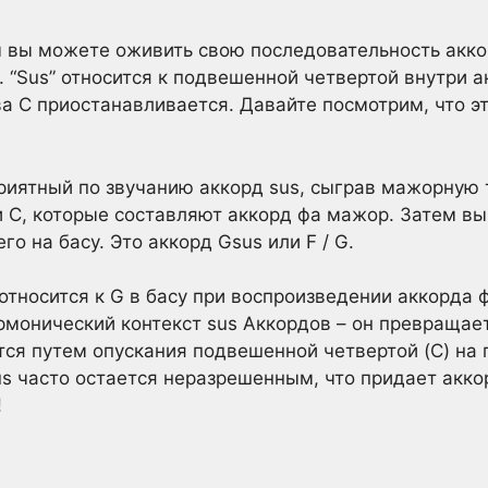
 вы можете оживить свою последовательность акко
 “Sus” относится к подвешенной четвертой внутри ак
а C приостанавливается. Давайте посмотрим, что эт
риятный по звучанию аккорд sus, сыграв мажорную 
 и C, которые составляют аккорд фа мажор. Затем в
его на басу. Это аккорд Gsus или F / G.
 относится к G в басу при воспроизведении аккорда 
рмонический контекст sus Аккордов – он превраща
тся путем опускания подвешенной четвертой (C) на 
us часто остается неразрешенным, что придает акк
!