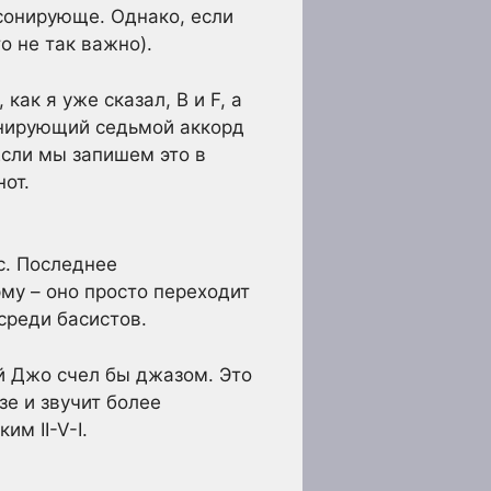
ссонирующе. Однако, если
о не так важно).
как я уже сказал, B и F, а
инирующий седьмой аккорд
Если мы запишем это в
от.
с. Последнее
му – оно просто переходит
среди басистов.
ый Джо счел бы джазом. Это
е и звучит более
м II-V-I.