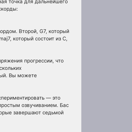
ная точка для дальнейшего
ккорды:
кордом. Второй, G7, который
aj7, который состоит из C,
пряжения прогрессии, что
ескольких
тый. Вы можете
кспериментировать — это
 простым озвучиванием. Бас
которые завершают седьмой