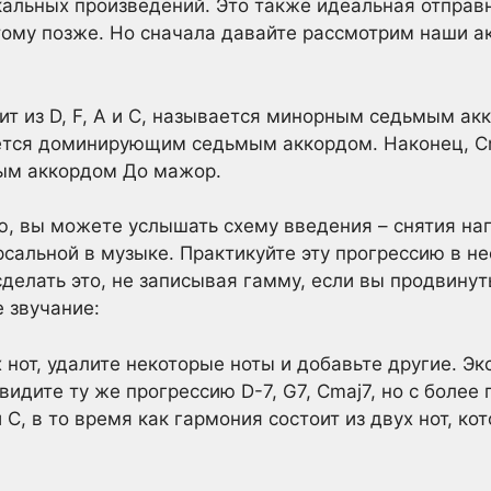
альных произведений. Это также идеальная отправ
тому позже. Но сначала давайте рассмотрим наши а
ит из D, F, A и C, называется минорным седьмым ак
ляется доминирующим седьмым аккордом. Наконец, Cm
мым аккордом До мажор.
ю, вы можете услышать схему введения – снятия на
рсальной в музыке. Практикуйте эту прогрессию в н
сделать это, не записывая гамму, если вы продвину
е звучание:
 нот, удалите некоторые ноты и добавьте другие. Э
видите ту же прогрессию D-7, G7, Cmaj7, но с более
и C, в то время как гармония состоит из двух нот, 