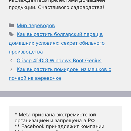
продукции. Счастливого садоводства!
Рубрики
Мир переводов
Метки
Как вырастить болгарский перец в
домашних условиях: секрет обильного
производства
Обзор 4DDiG Windows Boot Genius
Как вырастить помидоры из мешков с
почвой на веревочке
* Meta признана экстремистской 
организацией и запрещена в РФ
** Facebook принадлежит компании 