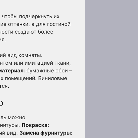
 чтобы подчеркнуть их
е оттенки, а для гостиной
ости создают более
ия.
ий вид комнаты.
нтом или имитацией ткани,
материал:
бумажные обои –
ых помещений. Виниловые
тся.
р
ель можно
рнитуры.
Покраска:
ый вид.
Замена фурнитуры: