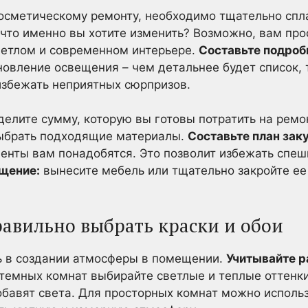
осметическому ремонту, необходимо тщательно спла
что именно вы хотите изменить? Возможно, вам про
ветлом и современном интерьере.
Составьте подроб
бновление освещения – чем детальнее будет список, 
избежать неприятных сюрпризов.
елите сумму, которую вы готовы потратить на ремо
выбрать подходящие материалы.
Составьте план зак
енты вам понадобятся. Это позволит избежать спе
щение:
вынесите мебель или тщательно закройте ее
равильно выбрать краски и обои
ь в создании атмосферы в помещении.
Учитывайте р
темных комнат выбирайте светлые и теплые оттенки
обавят света. Для просторных комнат можно исполь