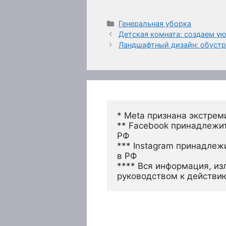
Рубрики
Генеральная уборка
Детская комната: создаем у
Ландшафтный дизайн: обустр
* Meta признана экстрем
** Facebook принадлежит
РФ
*** Instagram принадлеж
в РФ 
**** Вся информация, из
руководством к действи