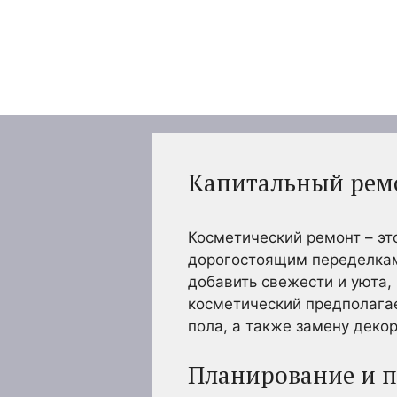
Перейти
к
содержимому
Капитальный ремо
Косметический ремонт – эт
дорогостоящим переделкам
добавить свежести и уюта,
косметический предполагае
пола, а также замену деко
Планирование и п