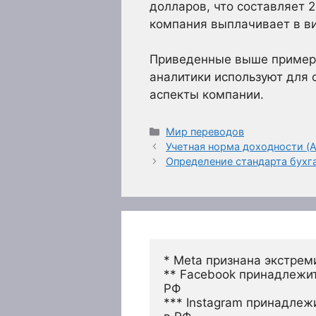
долларов, что составляет
компания выплачивает в ви
Приведенные выше примеры
аналитики используют для 
аспекты компании.
Рубрики
Мир переводов
Учетная норма доходности (A
Определение стандарта бухга
* Meta признана экстрем
** Facebook принадлежит
РФ
*** Instagram принадлеж