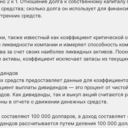
но 2 к 1. Отношение долга к собственному капиталу 
 средства; сколько долга он использует для финанс
утренних средств.
и, также известный как коэффициент критической о
 ликвидности компании и измеряет способность ко
ва за счет своих наиболее ликвидных активов. Пос
 активы, коэффициент исключает запасы из текущих
идендов
х средств предоставляет данные для коэффициент
ициент выплаты дивидендов — это процент от чисто
дов. Как дивиденды, так и выкуп акций считаются
ены в отчете о движении денежных средств.
составляют 100 000 долларов, а доход составляет 
дендов рассчитывается путем деления 100 000 дол