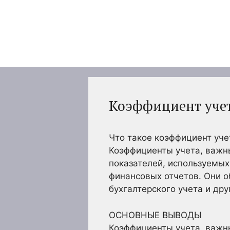
Перейти
к
содержимому
Коэффициент уче
Что такое коэффициент уче
Коэффициенты учета, важн
показателей, используемых
финансовых отчетов. Они 
бухгалтерского учета и др
ОСНОВНЫЕ ВЫВОДЫ
Коэффициенты учета, важн