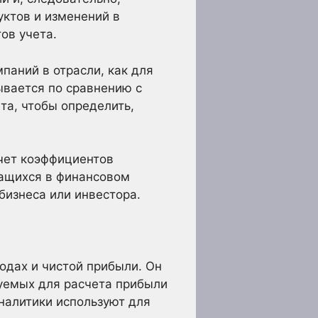
уктов и изменений в
ов учета.
аний в отрасли, как для
ывается по сравнению с
та, чтобы определить,
счет коэффициентов
жащихся в финансовом
бизнеса или инвестора.
одах и чистой прибыли. Он
зуемых для расчета прибыли
аналитики используют для