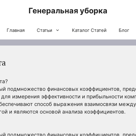
Генеральная уборка
Главная
Статьи
Каталог Статей
Блог
та
та?
ый подмножество финансовых коэффициентов, предс
 для измерения эффективности и прибыльности комп
обеспечивают способ выражения взаимосвязи между
угой и являются основой анализа коэффициентов.
ый подмножество финансовых коэффициентов, предс