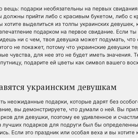
 вещь: подарки необязательны на первых свиданиях
ы должны прийти либо с красивым букетом, либо с 
ы хотите выделиться из толпы украинских девушек, 
впечатление подарком на первое свидание. Если ты 
ридешь ни с чем, твоя девушка может подумать, что 
 этого не покажет, потому что украинские девушки 
ьные чувства, для нее это не будет иметь значения. 
спутницу, подарите ей цветы как символ вашего во
авятся украинским девушкам
ь неожиданные подарки, которые дарят без особог
ание, вы демонстрируете, что думали о ней. Вы при
рков для девушки, поэтому ее удивленное и счастл
з лучших подарков для подруги был бы определенны
сь. Если это праздник или особая веха и вы хотите