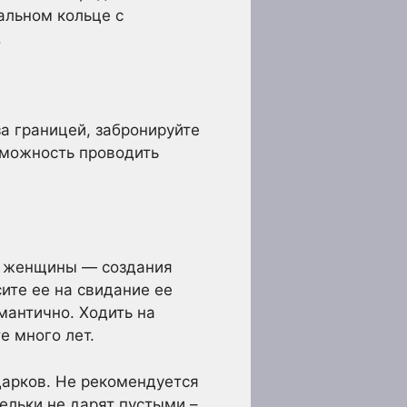
альном кольце с
.
за границей, забронируйте
зможность проводить
у женщины — создания
ите ее на свидание ее
омантично. Ходить на
е много лет.
дарков. Не рекомендуется
шельки не дарят пустыми –