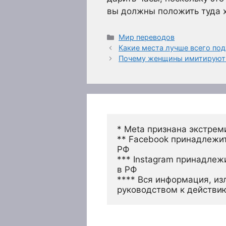
вы должны положить туда х
Рубрики
Мир переводов
Какие места лучше всего под
Почему женщины имитируют
* Meta признана экстрем
** Facebook принадлежит
РФ
*** Instagram принадлеж
в РФ 
**** Вся информация, из
руководством к действи