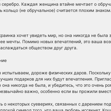
 серебро. Каждая женщина втайне мечтает о обруч
ь кольцо (не обручальное) считается плохим знаком
краинка хочет увидеть мир, но она никогда не была 
 ее мечты. Помимо новых впечатлений, это ваша во
наслаждаться обществом друг друга.
ние
ы испытываем, дороже физических даров. Поскольк
учших подарков для них будут впечатления. Приглас
 она никогда не была, и убедитесь, что это очень р
езвычайно важно, особенно если вы прожили вмест
ть о некоторых суевериях, связанных с дарением по
 плохой символ того, что ваша любовь иссякнет. Ко