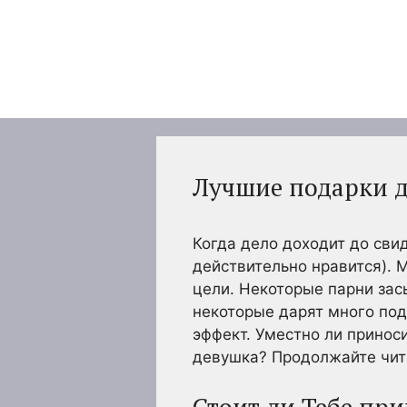
Перейти
к
содержимому
Лучшие подарки д
Когда дело доходит до сви
действительно нравится).
цели. Некоторые парни за
некоторые дарят много под
эффект. Уместно ли принос
девушка? Продолжайте чита
Стоит ли Тебе при