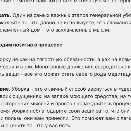
ение поможет вам сохранить мотивацию и с нетер
ать.
Один из самых важных этапов генеральной убо
алейте то, что давно не используете, что сломано 
ахламленный дом – это захламленные мысли.
одим позитив в процессе
орку не как на тягостную обязанность, а как на воз
 и свои мысли. Монотонные движения, сосредоточенн
ь вещи – все это может стать своего рода медитац
вие.
Уборка – это отличный способ вернуться в «здес
воих ощущениях: на запахе моющего средства, на т
 посторонних мыслей и просто наслаждайтесь процес
емя уборки поблагодарите свои вещи за то, что они
 и пользы они вам принесли. Это поможет вам с легк
и оценить то, что у вас есть.