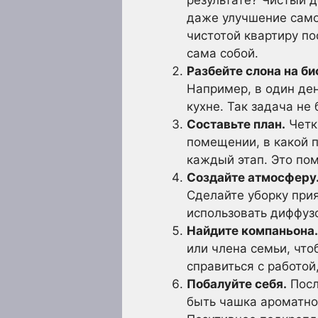
результате? Чистый д
даже улучшение само
чистотой квартиру по
сама собой.
Разбейте слона на б
Например, в один ден
кухне. Так задача не
Составьте план.
Четки
помещении, в какой п
каждый этап. Это пом
Создайте атмосферу
Сделайте уборку при
использовать диффуз
Найдите компаньона.
или члена семьи, что
справиться с работой
Побалуйте себя.
Посл
быть чашка ароматног