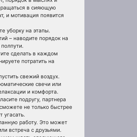
т, порядок в мыслях и
звращаться в сияющую
ат, и мотивация появится
те уборку на этапы.
тий – наводите порядок на
 полпути.
тите сделать в каждом
нируете потратить на
устить свежий воздух.
оматические свечи или
елаксации и комфорта.
ласите подругу, партнера
 сможете не только быстрее
т угасать.
ланную работу. Это может
ли встреча с друзьями.