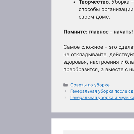
Творчество.
Уборка –
способы организации 
своем доме.
Помните: главное – начать!
Самое сложное – это сделат
не откладывайте, действуйт
здоровья, настроения и бл
преобразится, а вместе с н
Рубрики
Советы по уборке
Генеральная уборка после сд
Генеральная уборка и музык