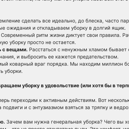
мление сделать все идеально, до блеска, часто па
ые ожидания и откладываем уборку в долгий ящик.
Современный ритм жизни диктует свои правила. Раб
ую уборку просто не остается.
 с вещами.
Расстаться с ненужным хламом бывает 
нания, и выбросить ее кажется предательством.
ый коварный враг порядка. Мы находим миллион б
ь уборки.
вращаем уборку в удовольствие (или хотя бы в терп
перь переходим к активным действиям. Вот несколь
 подвиги и с энтузиазмом взяться за тряпку и ведро
ю.
Зачем вам нужна генеральная уборка? Чего вы хо