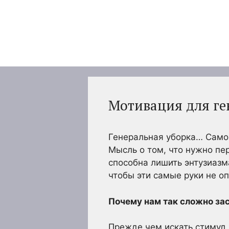
Перейти
к
содержимому
Мотивация для ге
Генеральная уборка… Само 
Мысль о том, что нужно пе
способна лишить энтузиазма
чтобы эти самые руки не о
Почему нам так сложно за
Прежде чем искать стимул,