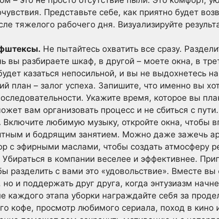
ом – это не просто отсутствие пыли. Это комфорт, ую
чувствия. Представьте себе, как приятно будет во
сле тяжелого рабочего дня. Визуализируйте результ
ифштексы.
Не пытайтесь охватить все сразу. Раздели
ь вы разбираете шкаф, в другой – моете окна, в тре
 будет казаться непосильной, и вы не выдохнетесь на
й план – залог успеха. Запишите, что именно вы хо
оследовательности. Укажите время, которое вы пла
ожет вам организовать процесс и не сбиться с пути.
.
Включите любимую музыку, откройте окна, чтобы вп
ятным и бодрящим занятием. Можно даже зажечь ар
ор с эфирными маслами, чтобы создать атмосферу р
Убираться в компании веселее и эффективнее. Приг
бы разделить с вами это «удовольствие». Вместе вы
, но и поддержать друг друга, когда энтузиазм начне
е каждого этапа уборки награждайте себя за проде
о кофе, просмотр любимого сериала, поход в кино и