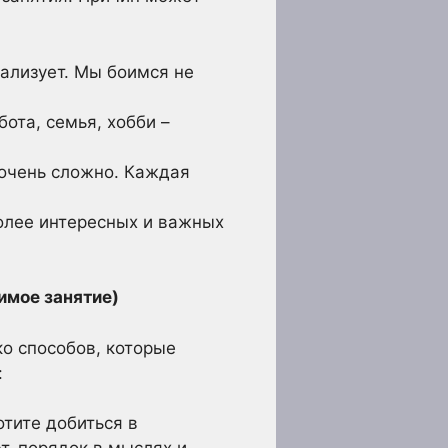
рализует. Мы боимся не
ота, семья, хобби –
очень сложно. Каждая
олее интересных и важных
имое занятие)
ко способов, которые
:
тите добиться в