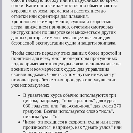
бою, в тяжелую погоду или на парусниках во время
гонки. Капитан и экипаж постоянно обмениваются
курсовым курсом, временем и расстоянием до
отметки или ориентира для плавания,
хронологическим временем, судном и скоростью
ветра, движением приливов, отчетами смотровых,
инструкциями по швартовке и множеством других
данных, которые имеют решающее значение для
безопасной эксплуатации судна и защиты экипажа.
Чтобы сделать передачу этих данных более простой и
понятной для всех, многие операторы прогулочных
лодок применяют процедуры связи, используемые на
военных и коммерческих судах, для управления
своими лодками. Советы, упомянутые ниже, могут
помочь в разработке этих процедур или улучшении
уже используемых.
В указателях курса обычно используются три
цифры, например, “ноль-три-ноль” для курса
030 градусов или “два-семь-ноль” для курса 270
градусов. Всегда используется слово “ноль”,
никогда буква “о”.
Числа, относящиеся к скорости судна или ветра,
произносятся, например, как “девять узлов” или
“четырнадцать узлов”.