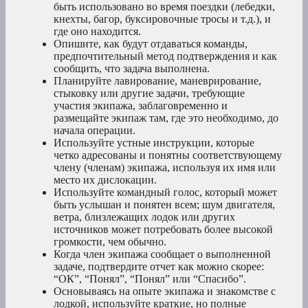
быть использовано во время поездки (лебедки,
кнехты, багор, буксировочные тросы и т.д.), и
где оно находится.
Опишите, как будут отдаваться команды,
предпочтительный метод подтверждения и как
сообщить, что задача выполнена.
Планируйте лавирование, маневрирование,
стыковку или другие задачи, требующие
участия экипажа, заблаговременно и
размещайте экипаж там, где это необходимо, до
начала операции.
Используйте устные инструкции, которые
четко адресованы и понятны соответствующему
члену (членам) экипажа, используя их имя или
место их дислокации.
Используйте командный голос, который может
быть услышан и понятен всем; шум двигателя,
ветра, близлежащих лодок или других
источников может потребовать более высокой
громкости, чем обычно.
Когда член экипажа сообщает о выполненной
задаче, подтвердите отчет как можно скорее:
“ОК”, “Понял”, “Понял” или “Спасибо”.
Основываясь на опыте экипажа и знакомстве с
лодкой, используйте краткие, но полные