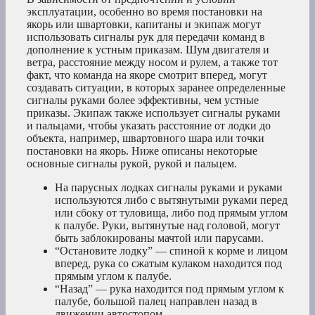
эксплуатации, особенно во время постановки на
якорь или швартовки, капитаны и экипаж могут
использовать сигналы рук для передачи команд в
дополнение к устным приказам. Шум двигателя и
ветра, расстояние между носом и рулем, а также тот
факт, что команда на якоре смотрит вперед, могут
создавать ситуации, в которых заранее определенные
сигналы руками более эффективны, чем устные
приказы. Экипаж также использует сигналы руками
и пальцами, чтобы указать расстояние от лодки до
объекта, например, швартовного шара или точки
постановки на якорь. Ниже описаны некоторые
основные сигналы рукой, рукой и пальцем.
На парусных лодках сигналы руками и руками
используются либо с вытянутыми руками перед
или сбоку от туловища, либо под прямым углом
к палубе. Руки, вытянутые над головой, могут
быть заблокированы мачтой или парусами.
“Остановите лодку” — спиной к корме и лицом
вперед, рука со сжатым кулаком находится под
прямым углом к палубе.
“Назад” — рука находится под прямым углом к
палубе, большой палец направлен назад в
движении автостопом.