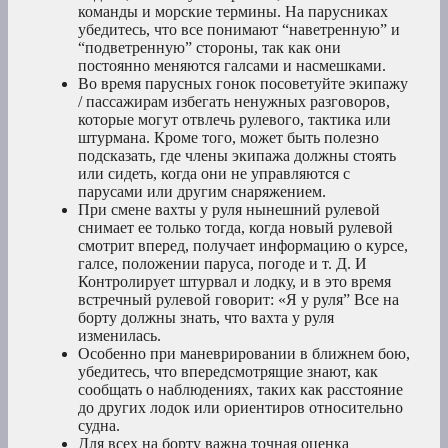
команды и морские термины. На парусниках
убедитесь, что все понимают “наветренную” и
“подветренную” стороны, так как они
постоянно меняются галсами и насмешками.
Во время парусных гонок посоветуйте экипажу
/ пассажирам избегать ненужных разговоров,
которые могут отвлечь рулевого, тактика или
штурмана. Кроме того, может быть полезно
подсказать, где члены экипажа должны стоять
или сидеть, когда они не управляются с
парусами или другим снаряжением.
При смене вахты у руля нынешний рулевой
снимает ее только тогда, когда новый рулевой
смотрит вперед, получает информацию о курсе,
галсе, положении паруса, погоде и т. Д. И
Контролирует штурвал и лодку, и в это время
встречный рулевой говорит: «Я у руля” Все на
борту должны знать, что вахта у руля
изменилась.
Особенно при маневрировании в ближнем бою,
убедитесь, что впередсмотрящие знают, как
сообщать о наблюдениях, таких как расстояние
до других лодок или ориентиров относительно
судна.
Для всех на борту важна точная оценка