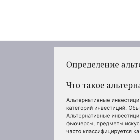
Перейти
к
содержимому
Определение аль
Что такое альтер
Альтернативные инвестиции
категорий инвестиций. Обы
Альтернативные инвестици
фьючерсы, предметы искусс
часто классифицируется ка