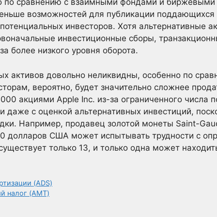
о по сравнению с взаимными фондами и биржевыми 
еньше возможностей для публикации поддающихся 
 потенциальных инвесторов. Хотя альтернативные а
воначальные инвестиционные сборы, транзакционн
за более низкого уровня оборота.
ых активов довольно неликвидны, особенно по срав
торам, вероятно, будет значительно сложнее прода
000 акциями Apple Inc. из-за ограниченного числа 
и даже с оценкой альтернативных инвестиций, поско
едки. Например, продавец золотой монеты Saint-Gau
20 долларов США может испытывать трудности с оп
 существует только 13, и только одна может находит
ртизации (ADS)
й налог (AMT)