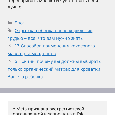
переваривать молоко и чувствовать себя
лучше.
Рубрики
Блог
Метки
Отрыжка ребенка после кормления
грудью – все
,
что вам нужно знать
13 Способов применения кокосового
масла для младенцев
5 Причин, почему вы должны выбирать
только органический матрас для кроватки
Вашего ребенка
* Meta признана экстремистской 
организацией и запрещена в РФ