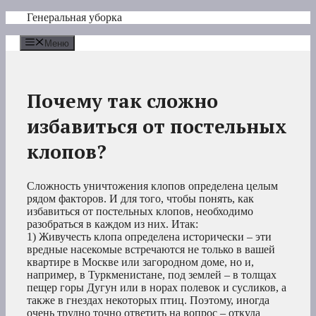
Перейти
Генеральная уборка
к
содержимому
Меню
Почему так сложно
избавиться от постельных
клопов?
Сложность уничтожения клопов определена целым
рядом факторов. И для того, чтобы понять, как
избавиться от постельных клопов, необходимо
разобраться в каждом из них. Итак:
1) Живучесть клопа определена исторически – эти
вредные насекомые встречаются не только в вашей
квартире в Москве или загородном доме, но и,
например, в Туркменистане, под землей – в толщах
пещер горы Дугун или в норах полевок и сусликов, а
также в гнездах некоторых птиц. Поэтому, иногда
очень трудно точно ответить на вопрос – откуда