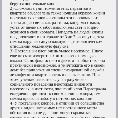
берутся постельные клопы.
2) Сложность уничтожения этих паразитов в
квартире обусловлена также ночным образом жизни
постельных клопов – активны эти насекомые от
заката до рассвета, как раз тогда, когда мы с вами,
устав от дневных забот выключаем свет и мирно
ложимся в свои кровати. Нападать на людей клопы
предпочитают в интервале от 3 до 7 часов утра, тем
самым нарушая самую важную в физиологическом
отношении медленную фазу сна.
3) Постельный клоп очень умное насекомое. Никто
еще не смог измерить их интеллект с помощью
шкалы IQ, но факт остается фактом – поймать клопа
практически невозможно, а уничтожить его в своем
доме без привлечения специализированной службы
дезинфекции квартир очень и очень сложно. При
этом, ученым известны случаи разумного
социального поведения некоторых видов эти
насекомых, в частности, японский клоп Парастрачиа
ежедневно приносит к своим личинкам корм, тем
самым проявляя заботу о потомстве. клопами.
4) У постельных клопов, в отличии от большинства
других видов насекомых нет постоянного места
обитания или гнезда – они могут скрываться в
разных местах, при этом предпочитая быть поближе