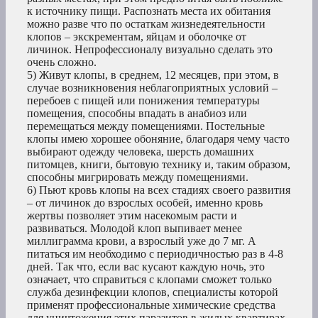
к источнику пищи. Распознать места их обитания
можно разве что по остаткам жизнедеятельности
клопов – экскрементам, яйцам и оболочке от
личинок. Непрофессионалу визуально сделать это
очень сложно.
5) Живут клопы, в среднем, 12 месяцев, при этом, в
случае возникновения неблагоприятных условий –
перебоев с пищей или понижения температуры
помещения, способны впадать в анабиоз или
перемещаться между помещениями. Постельные
клопы имею хорошее обоняние, благодаря чему часто
выбирают одежду человека, шерсть домашних
питомцев, книги, бытовую технику и, таким образом,
способны мигрировать между помещениями.
6) Пьют кровь клопы на всех стадиях своего развития
– от личинок до взрослых особей, именно кровь
жертвы позволяет этим насекомым расти и
развиваться. Молодой клоп выпивает менее
миллиграмма крови, а взрослый уже до 7 мг. А
питаться им необходимо с периодичностью раз в 4-8
дней. Так что, если вас кусают каждую ночь, это
означает, что справиться с клопами сможет только
служба дезинфекции клопов, специалисты которой
применят профессиональные химические средства
для уничтожения этих паразитов в жилых квартирах