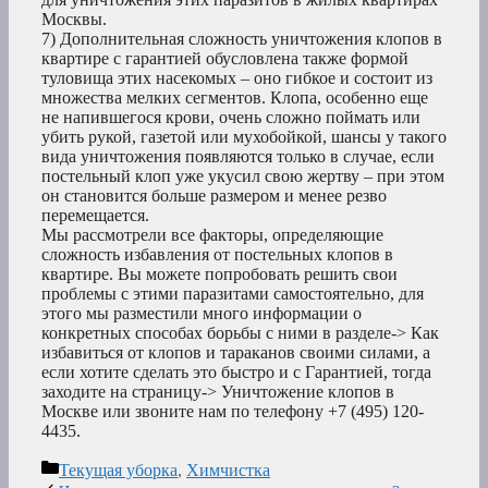
Москвы.
7) Дополнительная сложность уничтожения клопов в
квартире с гарантией обусловлена также формой
туловища этих насекомых – оно гибкое и состоит из
множества мелких сегментов. Клопа, особенно еще
не напившегося крови, очень сложно поймать или
убить рукой, газетой или мухобойкой, шансы у такого
вида уничтожения появляются только в случае, если
постельный клоп уже укусил свою жертву – при этом
он становится больше размером и менее резво
перемещается.
Мы рассмотрели все факторы, определяющие
сложность избавления от постельных клопов в
квартире. Вы можете попробовать решить свои
проблемы с этими паразитами самостоятельно, для
этого мы разместили много информации о
конкретных способах борьбы с ними в разделе-> Как
избавиться от клопов и тараканов своими силами, а
если хотите сделать это быстро и с Гарантией, тогда
заходите на страницу-> Уничтожение клопов в
Москве или звоните нам по телефону +7 (495) 120-
4435.
Рубрики
Текущая уборка
,
Химчистка